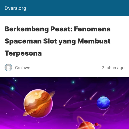
Dvara.org
Berkembang Pesat: Fenomena
Spaceman Slot yang Membuat
Terpesona
Grolown
2 tahun ago