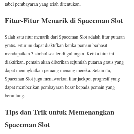
tabel pembayaran yang telah ditentukan.
Fitur-Fitur Menarik di Spaceman Slot
Salah satu fitur menarik dari Spaceman Slot adalah fitur putaran
gratis. Fitur ini dapat diaktifkan ketika pemain berhasil
mendapatkan 3 simbol scatter di gulungan. Ketika fitur ini
diaktifkan, pemain akan diberikan sejumlah putaran gratis yang
dapat meningkatkan peluang menang mereka. Selain itu,
Spaceman Slot juga menawarkan fitur jackpot progresif yang
dapat memberikan pembayaran besar kepada pemain yang
beruntung.
Tips dan Trik untuk Memenangkan
Spaceman Slot