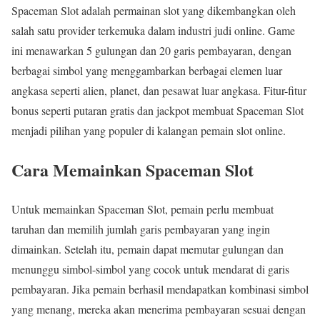
Spaceman Slot adalah permainan slot yang dikembangkan oleh
salah satu provider terkemuka dalam industri judi online. Game
ini menawarkan 5 gulungan dan 20 garis pembayaran, dengan
berbagai simbol yang menggambarkan berbagai elemen luar
angkasa seperti alien, planet, dan pesawat luar angkasa. Fitur-fitur
bonus seperti putaran gratis dan jackpot membuat Spaceman Slot
menjadi pilihan yang populer di kalangan pemain slot online.
Cara Memainkan Spaceman Slot
Untuk memainkan Spaceman Slot, pemain perlu membuat
taruhan dan memilih jumlah garis pembayaran yang ingin
dimainkan. Setelah itu, pemain dapat memutar gulungan dan
menunggu simbol-simbol yang cocok untuk mendarat di garis
pembayaran. Jika pemain berhasil mendapatkan kombinasi simbol
yang menang, mereka akan menerima pembayaran sesuai dengan