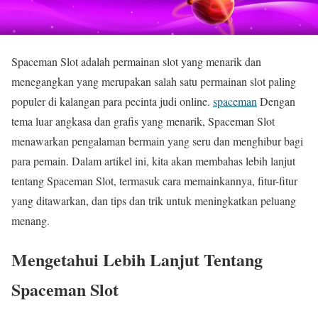
Spaceman Slot adalah permainan slot yang menarik dan
menegangkan yang merupakan salah satu permainan slot paling
populer di kalangan para pecinta judi online.
spaceman
Dengan
tema luar angkasa dan grafis yang menarik, Spaceman Slot
menawarkan pengalaman bermain yang seru dan menghibur bagi
para pemain. Dalam artikel ini, kita akan membahas lebih lanjut
tentang Spaceman Slot, termasuk cara memainkannya, fitur-fitur
yang ditawarkan, dan tips dan trik untuk meningkatkan peluang
menang.
Mengetahui Lebih Lanjut Tentang
Spaceman Slot