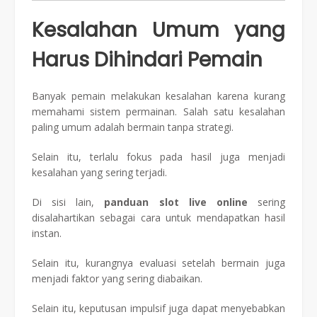
Kesalahan Umum yang
Harus Dihindari Pemain
Banyak pemain melakukan kesalahan karena kurang
memahami sistem permainan. Salah satu kesalahan
paling umum adalah bermain tanpa strategi.
Selain itu, terlalu fokus pada hasil juga menjadi
kesalahan yang sering terjadi.
Di sisi lain,
panduan slot live online
sering
disalahartikan sebagai cara untuk mendapatkan hasil
instan.
Selain itu, kurangnya evaluasi setelah bermain juga
menjadi faktor yang sering diabaikan.
Selain itu, keputusan impulsif juga dapat menyebabkan