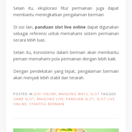
Selain itu, eksplorasi fitur permainan juga dapat
membantu meningkatkan pengalaman bermain.
Di sisi lain,
panduan slot live online
dapat digunakan
sebagai referensi untuk memahami sistem permainan
secara lebih luas.
Selain itu, konsistensi dalam bermain akan membantu
pemain memahami pola permainan dengan lebih baik.
Dengan pendekatan yang tepat, pengalaman bermain
akan menjadi lebih stabil dan terarah.
POSTED IN
JUDI ONLINE
,
MAHJONG WAYS
,
SLOT
TAGGED
GAME SLOT
,
MAHJONG LIVE
,
PANDUAN SLOT
,
SLOT LIVE
ONLINE
,
STRATEGI BERMAIN