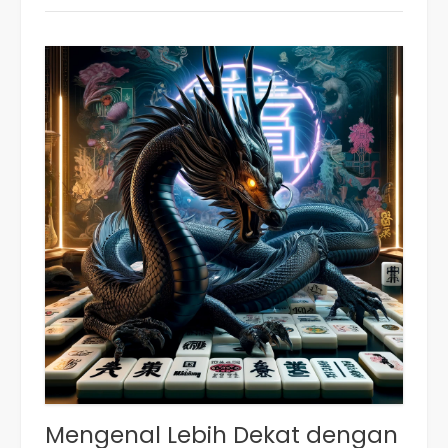
Mengenal Lebih Dekat dengan