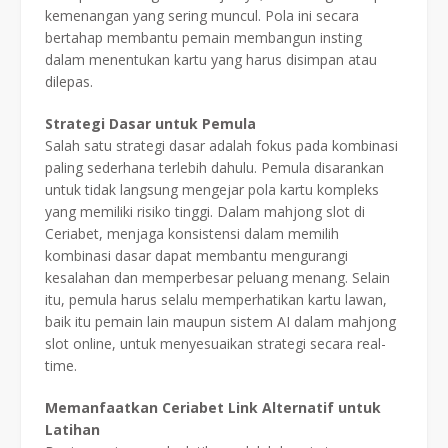
kemenangan yang sering muncul. Pola ini secara
bertahap membantu pemain membangun insting
dalam menentukan kartu yang harus disimpan atau
dilepas.
Strategi Dasar untuk Pemula
Salah satu strategi dasar adalah fokus pada kombinasi
paling sederhana terlebih dahulu. Pemula disarankan
untuk tidak langsung mengejar pola kartu kompleks
yang memiliki risiko tinggi. Dalam mahjong slot di
Ceriabet, menjaga konsistensi dalam memilih
kombinasi dasar dapat membantu mengurangi
kesalahan dan memperbesar peluang menang. Selain
itu, pemula harus selalu memperhatikan kartu lawan,
baik itu pemain lain maupun sistem AI dalam mahjong
slot online, untuk menyesuaikan strategi secara real-
time.
Memanfaatkan Ceriabet Link Alternatif untuk
Latihan