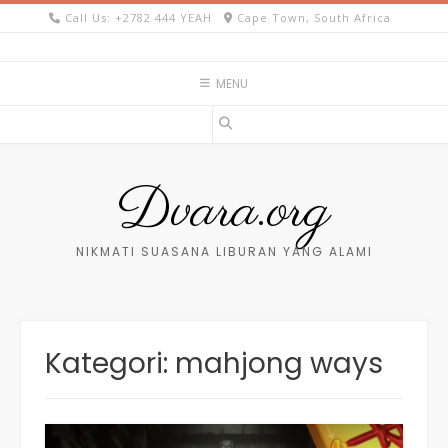
Skip
Call Us: +2782 444 YEAH
Cape Town, South Africa
to
content
MENU
Dvara.org
NIKMATI SUASANA LIBURAN YANG ALAMI
Kategori:
mahjong ways