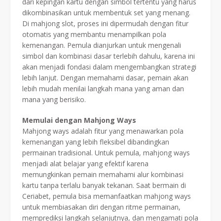
dari kepingan kartu dengan simbol tertentu yang harus
dikombinasikan untuk membentuk set yang menang.
Di mahjong slot, proses ini dipermudah dengan fitur
otomatis yang membantu menampilkan pola
kemenangan. Pemula dianjurkan untuk mengenali
simbol dan kombinasi dasar terlebih dahulu, karena ini
akan menjadi fondasi dalam mengembangkan strategi
lebih lanjut. Dengan memahami dasar, pemain akan
lebih mudah menilai langkah mana yang aman dan
mana yang berisiko.
Memulai dengan Mahjong Ways
Mahjong ways adalah fitur yang menawarkan pola
kemenangan yang lebih fleksibel dibandingkan
permainan tradisional. Untuk pemula, mahjong ways
menjadi alat belajar yang efektif karena
memungkinkan pemain memahami alur kombinasi
kartu tanpa terlalu banyak tekanan. Saat bermain di
Ceriabet, pemula bisa memanfaatkan mahjong ways
untuk membiasakan diri dengan ritme permainan,
memprediksi langkah selanjutnya, dan mengamati pola