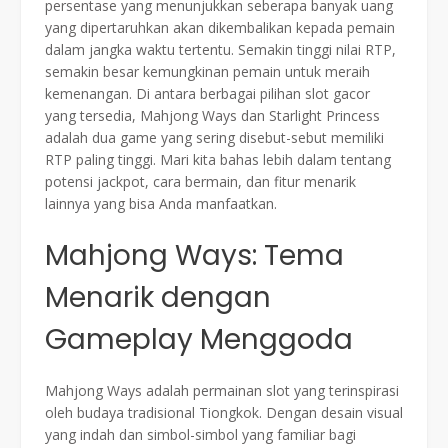
persentase yang menunjukkan seberapa banyak uang
yang dipertaruhkan akan dikembalikan kepada pemain
dalam jangka waktu tertentu. Semakin tinggi nilai RTP,
semakin besar kemungkinan pemain untuk meraih
kemenangan. Di antara berbagai pilihan slot gacor
yang tersedia, Mahjong Ways dan Starlight Princess
adalah dua game yang sering disebut-sebut memiliki
RTP paling tinggi. Mari kita bahas lebih dalam tentang
potensi jackpot, cara bermain, dan fitur menarik
lainnya yang bisa Anda manfaatkan.
Mahjong Ways: Tema
Menarik dengan
Gameplay Menggoda
Mahjong Ways adalah permainan slot yang terinspirasi
oleh budaya tradisional Tiongkok. Dengan desain visual
yang indah dan simbol-simbol yang familiar bagi