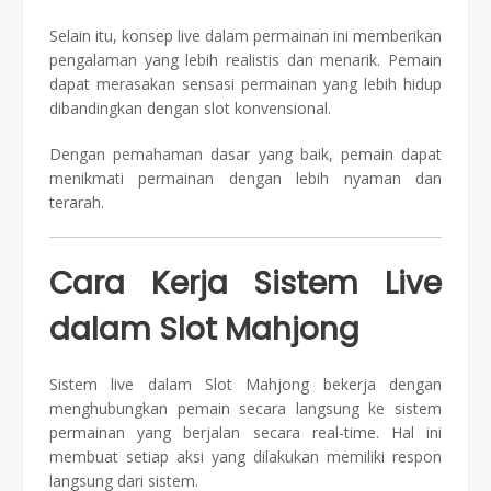
Selain itu, konsep live dalam permainan ini memberikan
pengalaman yang lebih realistis dan menarik. Pemain
dapat merasakan sensasi permainan yang lebih hidup
dibandingkan dengan slot konvensional.
Dengan pemahaman dasar yang baik, pemain dapat
menikmati permainan dengan lebih nyaman dan
terarah.
Cara Kerja Sistem Live
dalam Slot Mahjong
Sistem live dalam Slot Mahjong bekerja dengan
menghubungkan pemain secara langsung ke sistem
permainan yang berjalan secara real-time. Hal ini
membuat setiap aksi yang dilakukan memiliki respon
langsung dari sistem.