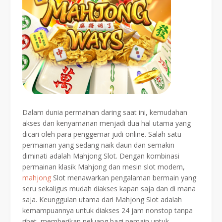
Dalam dunia permainan daring saat ini, kemudahan
akses dan kenyamanan menjadi dua hal utama yang
dicari oleh para penggemar judi online. Salah satu
permainan yang sedang naik daun dan semakin
diminati adalah Mahjong Slot. Dengan kombinasi
permainan klasik Mahjong dan mesin slot modern,
mahjong
Slot menawarkan pengalaman bermain yang
seru sekaligus mudah diakses kapan saja dan di mana
saja. Keunggulan utama dari Mahjong Slot adalah
kemampuannya untuk diakses 24 jam nonstop tanpa
ribet, memberikan peluang bagi pemain untuk