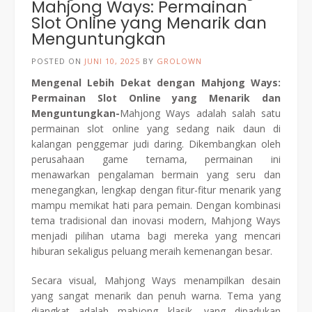
Mahjong Ways: Permainan
Slot Online yang Menarik dan
Menguntungkan
POSTED ON
JUNI 10, 2025
BY
GROLOWN
Mengenal Lebih Dekat dengan Mahjong Ways:
Permainan Slot Online yang Menarik dan
Menguntungkan-
Mahjong Ways adalah salah satu
permainan slot online yang sedang naik daun di
kalangan penggemar judi daring. Dikembangkan oleh
perusahaan game ternama, permainan ini
menawarkan pengalaman bermain yang seru dan
menegangkan, lengkap dengan fitur-fitur menarik yang
mampu memikat hati para pemain. Dengan kombinasi
tema tradisional dan inovasi modern, Mahjong Ways
menjadi pilihan utama bagi mereka yang mencari
hiburan sekaligus peluang meraih kemenangan besar.
Secara visual, Mahjong Ways menampilkan desain
yang sangat menarik dan penuh warna. Tema yang
diangkat adalah mahjong klasik, yang dipadukan