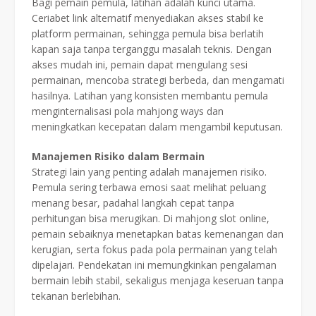
Bagi pemain pemula, latihan adalah kunci utama.
Ceriabet link alternatif menyediakan akses stabil ke
platform permainan, sehingga pemula bisa berlatih
kapan saja tanpa terganggu masalah teknis. Dengan
akses mudah ini, pemain dapat mengulang sesi
permainan, mencoba strategi berbeda, dan mengamati
hasilnya. Latihan yang konsisten membantu pemula
menginternalisasi pola mahjong ways dan
meningkatkan kecepatan dalam mengambil keputusan.
Manajemen Risiko dalam Bermain
Strategi lain yang penting adalah manajemen risiko.
Pemula sering terbawa emosi saat melihat peluang
menang besar, padahal langkah cepat tanpa
perhitungan bisa merugikan. Di mahjong slot online,
pemain sebaiknya menetapkan batas kemenangan dan
kerugian, serta fokus pada pola permainan yang telah
dipelajari. Pendekatan ini memungkinkan pengalaman
bermain lebih stabil, sekaligus menjaga keseruan tanpa
tekanan berlebihan.