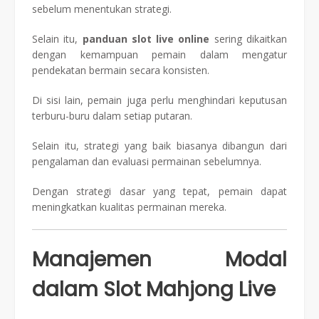
sebelum menentukan strategi.
Selain itu,
panduan slot live online
sering dikaitkan
dengan kemampuan pemain dalam mengatur
pendekatan bermain secara konsisten.
Di sisi lain, pemain juga perlu menghindari keputusan
terburu-buru dalam setiap putaran.
Selain itu, strategi yang baik biasanya dibangun dari
pengalaman dan evaluasi permainan sebelumnya.
Dengan strategi dasar yang tepat, pemain dapat
meningkatkan kualitas permainan mereka.
Manajemen Modal
dalam Slot Mahjong Live