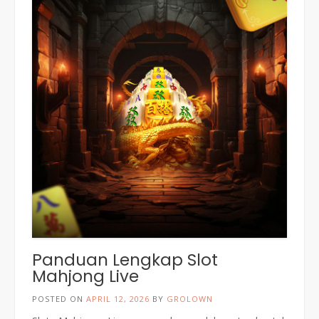
Panduan Lengkap Slot
Mahjong Live
POSTED ON
APRIL 12, 2026
BY
GROLOWN