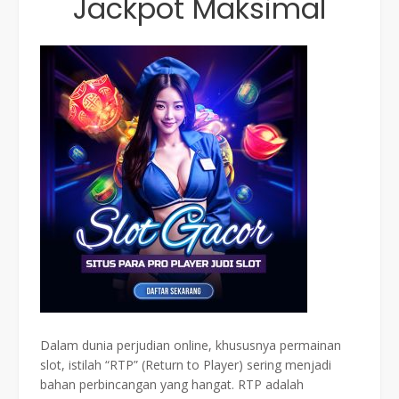
Jackpot Maksimal
Dalam dunia perjudian online, khususnya permainan
slot, istilah “RTP” (Return to Player) sering menjadi
bahan perbincangan yang hangat. RTP adalah