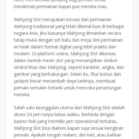
menikmati permainan kapan pun mereka mau.
Mahjong Slot merupakan inovasi dari permainan
Mahjong tradisional yang telah dikenal luas di berbagai
negara Asia. Jika biasanya Mahjong dimainkan secara
tatap muka dengan set batu dan meja, kini permainan
ini hadir dalam format digital yang lebih praktis dan
modern. Di platform online, Mahjong Slot dikemas
dalam bentuk mesin slot yang menampilkan simbol-
simbol khas dari Mahjong, seperti karakter, angka, dan
gambar yang berhubungan. Selain itu, fitur bonus dan
jackpot besar menambah daya tariknya, membuat
pemain semakin tertarik untuk mencoba peruntungan
mereka.
Salah satu keunggulan utama dari Mahjong Slot adalah
akses 24 jam tanpa batas waktu. Berbeda dengan
kasino fisik yang memiliki jam operasional terbatas,
Mahjong Slot bisa diakses kapan saja sesuai keinginan
pemain. Apakah tengah malam, dini hari, atau bahkan