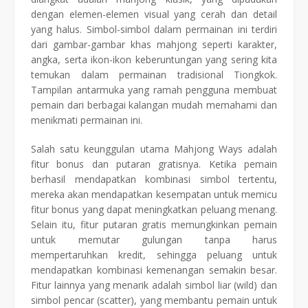
dengan elemen-elemen visual yang cerah dan detail
yang halus. Simbol-simbol dalam permainan ini terdiri
dari gambar-gambar khas mahjong seperti karakter,
angka, serta ikon-ikon keberuntungan yang sering kita
temukan dalam permainan tradisional Tiongkok.
Tampilan antarmuka yang ramah pengguna membuat
pemain dari berbagai kalangan mudah memahami dan
menikmati permainan ini.
Salah satu keunggulan utama Mahjong Ways adalah
fitur bonus dan putaran gratisnya. Ketika pemain
berhasil mendapatkan kombinasi simbol tertentu,
mereka akan mendapatkan kesempatan untuk memicu
fitur bonus yang dapat meningkatkan peluang menang.
Selain itu, fitur putaran gratis memungkinkan pemain
untuk memutar gulungan tanpa harus
mempertaruhkan kredit, sehingga peluang untuk
mendapatkan kombinasi kemenangan semakin besar.
Fitur lainnya yang menarik adalah simbol liar (wild) dan
simbol pencar (scatter), yang membantu pemain untuk