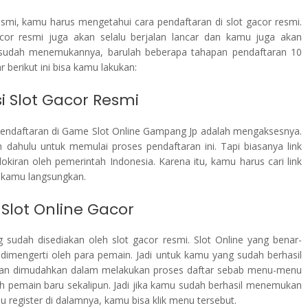
smi, kamu harus mengetahui cara pendaftaran di slot gacor resmi.
cor resmi juga akan selalu berjalan lancar dan kamu juga akan
mu sudah menemukannya, barulah beberapa tahapan pendaftaran 10
r berikut ini bisa kamu lakukan:
 Slot Gacor Resmi
endaftaran di Game Slot Online Gampang Jp adalah mengaksesnya.
 dahulu untuk memulai proses pendaftaran ini. Tapi biasanya link
lokiran oleh pemerintah Indonesia. Karena itu, kamu harus cari link
p kamu langsungkan.
i Slot Online Gacor
sudah disediakan oleh slot gacor resmi. Slot Online yang benar-
h dimengerti oleh para pemain. Jadi untuk kamu yang sudah berhasil
akan dimudahkan dalam melakukan proses daftar sebab menu-menu
 pemain baru sekalipun. Jadi jika kamu sudah berhasil menemukan
au register di dalamnya, kamu bisa klik menu tersebut.