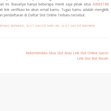
an ini. Biasanya hanya beberapa menit saja pihak situs
AIRBET88
h link verifikasi ke akun email kamu. Tugas kamu adalah mengklik
pendaftaran di Daftar Slot Online Terbaru tersebut.
MPANG MENANG
,
SLOT GACOR HARI INI
,
SLOT GACOR MAXWIN
Rekomendasi Situs Slot Atau Link Slot Online Gacor
Link Slot Bet Receh