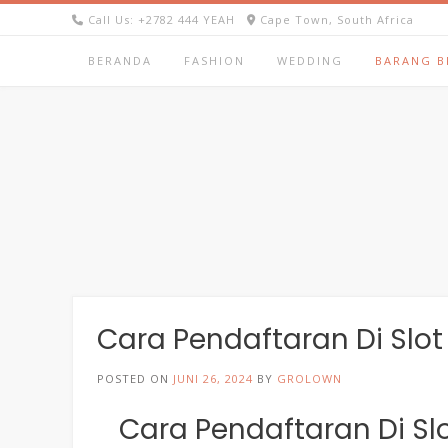
Skip
Call Us: +2782 444 YEAH
Cape Town, South Africa
to
content
BERANDA
FASHION
WEDDING
BARANG B
Cara Pendaftaran Di Slo
POSTED ON
JUNI 26, 2024
BY
GROLOWN
Cara Pendaftaran Di Sl