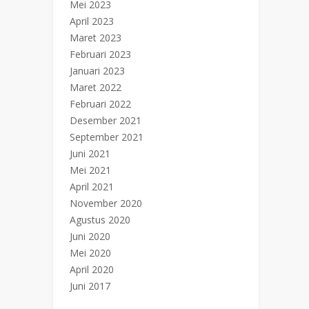
Mei 2023
April 2023
Maret 2023
Februari 2023
Januari 2023
Maret 2022
Februari 2022
Desember 2021
September 2021
Juni 2021
Mei 2021
April 2021
November 2020
Agustus 2020
Juni 2020
Mei 2020
April 2020
Juni 2017