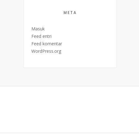
META
Masuk
Feed entri
Feed komentar
WordPress.org