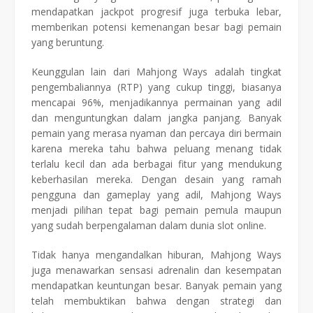
mendapatkan jackpot progresif juga terbuka lebar,
memberikan potensi kemenangan besar bagi pemain
yang beruntung.
Keunggulan lain dari Mahjong Ways adalah tingkat
pengembaliannya (RTP) yang cukup tinggi, biasanya
mencapai 96%, menjadikannya permainan yang adil
dan menguntungkan dalam jangka panjang. Banyak
pemain yang merasa nyaman dan percaya diri bermain
karena mereka tahu bahwa peluang menang tidak
terlalu kecil dan ada berbagai fitur yang mendukung
keberhasilan mereka. Dengan desain yang ramah
pengguna dan gameplay yang adil, Mahjong Ways
menjadi pilihan tepat bagi pemain pemula maupun
yang sudah berpengalaman dalam dunia slot online.
Tidak hanya mengandalkan hiburan, Mahjong Ways
juga menawarkan sensasi adrenalin dan kesempatan
mendapatkan keuntungan besar. Banyak pemain yang
telah membuktikan bahwa dengan strategi dan