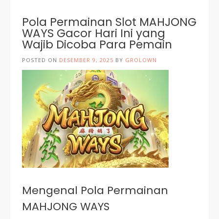
Pola Permainan Slot MAHJONG
WAYS Gacor Hari Ini yang
Wajib Dicoba Para Pemain
POSTED ON
DESEMBER 9, 2025
BY
GROLOWN
Mengenal Pola Permainan
MAHJONG WAYS