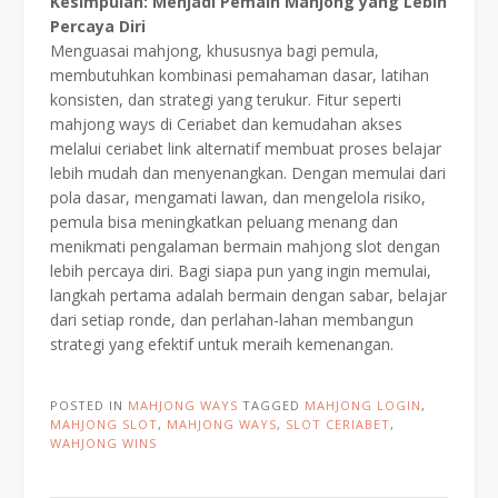
Kesimpulan: Menjadi Pemain Mahjong yang Lebih
Percaya Diri
Menguasai mahjong, khususnya bagi pemula,
membutuhkan kombinasi pemahaman dasar, latihan
konsisten, dan strategi yang terukur. Fitur seperti
mahjong ways di Ceriabet dan kemudahan akses
melalui ceriabet link alternatif membuat proses belajar
lebih mudah dan menyenangkan. Dengan memulai dari
pola dasar, mengamati lawan, dan mengelola risiko,
pemula bisa meningkatkan peluang menang dan
menikmati pengalaman bermain mahjong slot dengan
lebih percaya diri. Bagi siapa pun yang ingin memulai,
langkah pertama adalah bermain dengan sabar, belajar
dari setiap ronde, dan perlahan-lahan membangun
strategi yang efektif untuk meraih kemenangan.
POSTED IN
MAHJONG WAYS
TAGGED
MAHJONG LOGIN
,
MAHJONG SLOT
,
MAHJONG WAYS
,
SLOT CERIABET
,
WAHJONG WINS