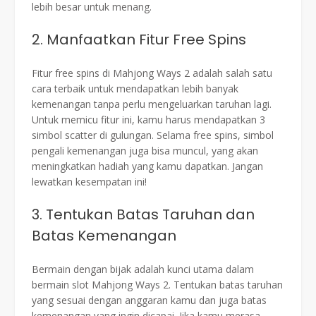
lebih besar untuk menang.
2. Manfaatkan Fitur Free Spins
Fitur free spins di Mahjong Ways 2 adalah salah satu
cara terbaik untuk mendapatkan lebih banyak
kemenangan tanpa perlu mengeluarkan taruhan lagi.
Untuk memicu fitur ini, kamu harus mendapatkan 3
simbol scatter di gulungan. Selama free spins, simbol
pengali kemenangan juga bisa muncul, yang akan
meningkatkan hadiah yang kamu dapatkan. Jangan
lewatkan kesempatan ini!
3. Tentukan Batas Taruhan dan
Batas Kemenangan
Bermain dengan bijak adalah kunci utama dalam
bermain slot Mahjong Ways 2. Tentukan batas taruhan
yang sesuai dengan anggaran kamu dan juga batas
kemenangan yang ingin dicapai. Jika kamu merasa