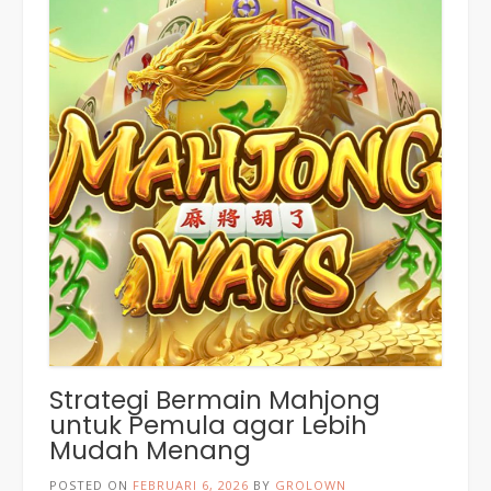
Strategi Bermain Mahjong
untuk Pemula agar Lebih
Mudah Menang
POSTED ON
FEBRUARI 6, 2026
BY
GROLOWN