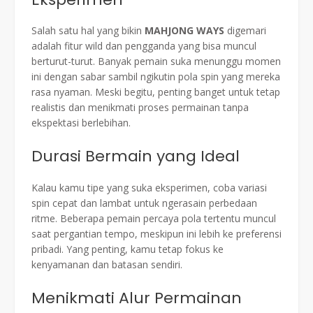
Salah satu hal yang bikin
MAHJONG WAYS
digemari
adalah fitur wild dan pengganda yang bisa muncul
berturut-turut. Banyak pemain suka menunggu momen
ini dengan sabar sambil ngikutin pola spin yang mereka
rasa nyaman. Meski begitu, penting banget untuk tetap
realistis dan menikmati proses permainan tanpa
ekspektasi berlebihan.
Durasi Bermain yang Ideal
Kalau kamu tipe yang suka eksperimen, coba variasi
spin cepat dan lambat untuk ngerasain perbedaan
ritme. Beberapa pemain percaya pola tertentu muncul
saat pergantian tempo, meskipun ini lebih ke preferensi
pribadi. Yang penting, kamu tetap fokus ke
kenyamanan dan batasan sendiri.
Menikmati Alur Permainan