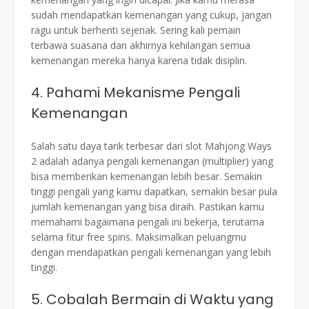
sudah mendapatkan kemenangan yang cukup, jangan
ragu untuk berhenti sejenak. Sering kali pemain
terbawa suasana dan akhirnya kehilangan semua
kemenangan mereka hanya karena tidak disiplin.
4. Pahami Mekanisme Pengali
Kemenangan
Salah satu daya tarik terbesar dari slot Mahjong Ways
2 adalah adanya pengali kemenangan (multiplier) yang
bisa memberikan kemenangan lebih besar. Semakin
tinggi pengali yang kamu dapatkan, semakin besar pula
jumlah kemenangan yang bisa diraih. Pastikan kamu
memahami bagaimana pengali ini bekerja, terutama
selama fitur free spins. Maksimalkan peluangmu
dengan mendapatkan pengali kemenangan yang lebih
tinggi.
5. Cobalah Bermain di Waktu yang