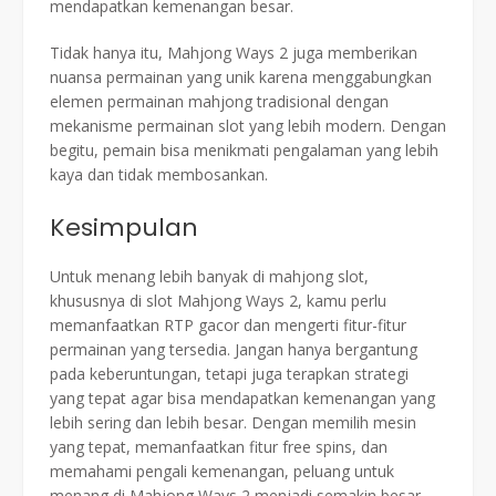
mendapatkan kemenangan besar.
Tidak hanya itu, Mahjong Ways 2 juga memberikan
nuansa permainan yang unik karena menggabungkan
elemen permainan mahjong tradisional dengan
mekanisme permainan slot yang lebih modern. Dengan
begitu, pemain bisa menikmati pengalaman yang lebih
kaya dan tidak membosankan.
Kesimpulan
Untuk menang lebih banyak di mahjong slot,
khususnya di slot Mahjong Ways 2, kamu perlu
memanfaatkan RTP gacor dan mengerti fitur-fitur
permainan yang tersedia. Jangan hanya bergantung
pada keberuntungan, tetapi juga terapkan strategi
yang tepat agar bisa mendapatkan kemenangan yang
lebih sering dan lebih besar. Dengan memilih mesin
yang tepat, memanfaatkan fitur free spins, dan
memahami pengali kemenangan, peluang untuk
menang di Mahjong Ways 2 menjadi semakin besar.