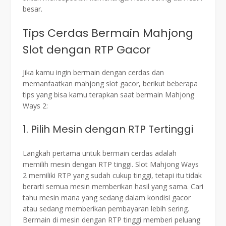
besar.
Tips Cerdas Bermain Mahjong
Slot dengan RTP Gacor
Jika kamu ingin bermain dengan cerdas dan
memanfaatkan mahjong slot gacor, berikut beberapa
tips yang bisa kamu terapkan saat bermain Mahjong
Ways 2:
1. Pilih Mesin dengan RTP Tertinggi
Langkah pertama untuk bermain cerdas adalah
memilih mesin dengan RTP tinggi. Slot Mahjong Ways
2 memiliki RTP yang sudah cukup tinggi, tetapi itu tidak
berarti semua mesin memberikan hasil yang sama. Cari
tahu mesin mana yang sedang dalam kondisi gacor
atau sedang memberikan pembayaran lebih sering.
Bermain di mesin dengan RTP tinggi memberi peluang