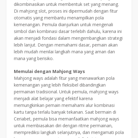
dikombinasikan untuk membentuk set yang menang.
Di mahjong slot, proses ini dipermudah dengan fitur
otomatis yang membantu menampilkan pola
kemenangan. Pemula dianjurkan untuk mengenali
simbol dan kombinasi dasar terlebih dahulu, karena ini
akan menjadi fondasi dalam mengembangkan strategi
lebih lanjut. Dengan memahami dasar, pemain akan
lebih mudah menilai langkah mana yang aman dan
mana yang berisiko.
Memulai dengan Mahjong Ways
Mahjong ways adalah fitur yang menawarkan pola
kemenangan yang lebih fleksibel dibandingkan
permainan tradisional. Untuk pemula, mahjong ways
menjadi alat belajar yang efektif karena
memungkinkan pemain memahami alur kombinasi
kartu tanpa terlalu banyak tekanan. Saat bermain di
Ceriabet, pemula bisa memanfaatkan mahjong ways
untuk membiasakan diri dengan ritme permainan,
memprediksi langkah selanjutnya, dan mengamati pola