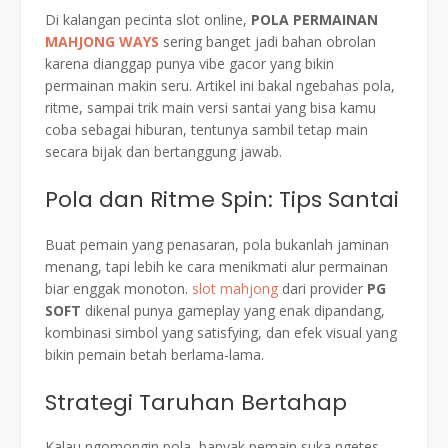
Di kalangan pecinta slot online,
POLA PERMAINAN
MAHJONG WAYS
sering banget jadi bahan obrolan
karena dianggap punya vibe gacor yang bikin
permainan makin seru. Artikel ini bakal ngebahas pola,
ritme, sampai trik main versi santai yang bisa kamu
coba sebagai hiburan, tentunya sambil tetap main
secara bijak dan bertanggung jawab.
Pola dan Ritme Spin: Tips Santai
Buat pemain yang penasaran, pola bukanlah jaminan
menang, tapi lebih ke cara menikmati alur permainan
biar enggak monoton.
slot mahjong
dari provider
PG
SOFT
dikenal punya gameplay yang enak dipandang,
kombinasi simbol yang satisfying, dan efek visual yang
bikin pemain betah berlama-lama.
Strategi Taruhan Bertahap
Kalau ngomongin pola, banyak pemain suka ngetes