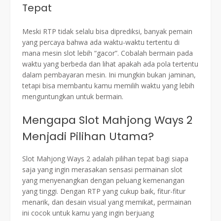
Tepat
Meski RTP tidak selalu bisa diprediksi, banyak pemain
yang percaya bahwa ada waktu-waktu tertentu di
mana mesin slot lebih “gacor”. Cobalah bermain pada
waktu yang berbeda dan lihat apakah ada pola tertentu
dalam pembayaran mesin. Ini mungkin bukan jaminan,
tetapi bisa membantu kamu memilih waktu yang lebih
menguntungkan untuk bermain.
Mengapa Slot Mahjong Ways 2
Menjadi Pilihan Utama?
Slot Mahjong Ways 2 adalah pilihan tepat bagi siapa
saja yang ingin merasakan sensasi permainan slot
yang menyenangkan dengan peluang kemenangan
yang tinggi. Dengan RTP yang cukup baik, fitur-fitur
menarik, dan desain visual yang memikat, permainan
ini cocok untuk kamu yang ingin berjuang