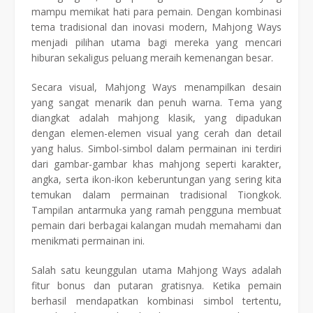
mampu memikat hati para pemain. Dengan kombinasi
tema tradisional dan inovasi modern, Mahjong Ways
menjadi pilihan utama bagi mereka yang mencari
hiburan sekaligus peluang meraih kemenangan besar.
Secara visual, Mahjong Ways menampilkan desain
yang sangat menarik dan penuh warna. Tema yang
diangkat adalah mahjong klasik, yang dipadukan
dengan elemen-elemen visual yang cerah dan detail
yang halus. Simbol-simbol dalam permainan ini terdiri
dari gambar-gambar khas mahjong seperti karakter,
angka, serta ikon-ikon keberuntungan yang sering kita
temukan dalam permainan tradisional Tiongkok.
Tampilan antarmuka yang ramah pengguna membuat
pemain dari berbagai kalangan mudah memahami dan
menikmati permainan ini.
Salah satu keunggulan utama Mahjong Ways adalah
fitur bonus dan putaran gratisnya. Ketika pemain
berhasil mendapatkan kombinasi simbol tertentu,