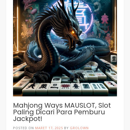
Mahjong Ways MAUSLOT, Slot
Paling Dicari Para Pemburu
Jackpot!
POSTED ON
MARET 17, 2025
BY
GROLOWN