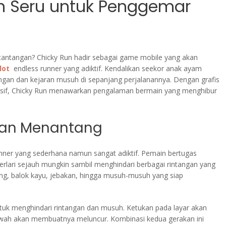
n Seru untuk Penggemar
 tantangan? Chicky Run hadir sebagai game mobile yang akan
lot
endless runner yang adiktif. Kendalikan seekor anak ayam
tangan dan kejaran musuh di sepanjang perjalanannya. Dengan grafis
onsif, Chicky Run menawarkan pengalaman bermain yang menghibur
dan Menantang
runner yang sederhana namun sangat adiktif. Pemain bertugas
erlari sejauh mungkin sambil menghindari berbagai rintangan yang
ang, balok kayu, jebakan, hingga musuh-musuh yang siap
uk menghindari rintangan dan musuh. Ketukan pada layar akan
ah akan membuatnya meluncur. Kombinasi kedua gerakan ini