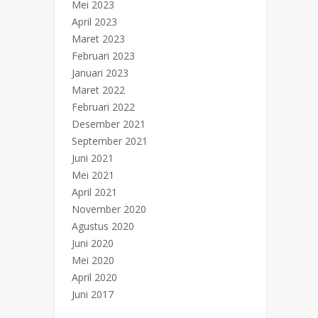
Mei 2023
April 2023
Maret 2023
Februari 2023
Januari 2023
Maret 2022
Februari 2022
Desember 2021
September 2021
Juni 2021
Mei 2021
April 2021
November 2020
Agustus 2020
Juni 2020
Mei 2020
April 2020
Juni 2017