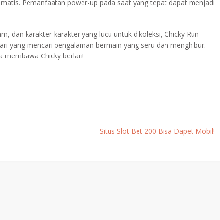
tomatis. Pemanfaatan power-up pada saat yang tepat dapat menjadi
, dan karakter-karakter yang lucu untuk dikoleksi, Chicky Run
lari yang mencari pengalaman bermain yang seru dan menghibur.
a membawa Chicky berlari!
!
Situs Slot Bet 200 Bisa Dapet Mobil!