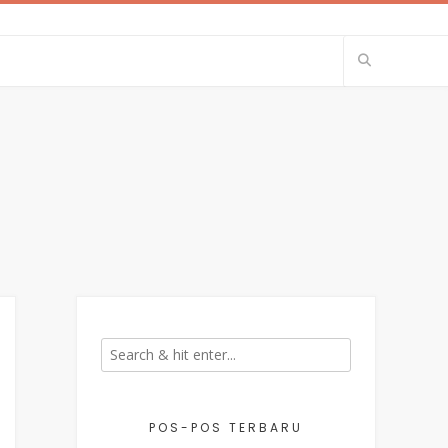
POS-POS TERBARU