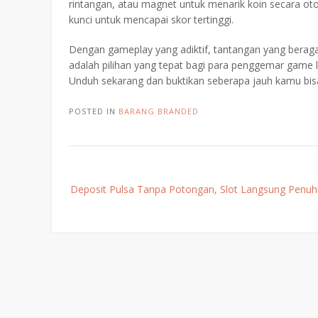
rintangan, atau magnet untuk menarik koin secara o
kunci untuk mencapai skor tertinggi.
Dengan gameplay yang adiktif, tantangan yang beragam
adalah pilihan yang tepat bagi para penggemar game 
Unduh sekarang dan buktikan seberapa jauh kamu bis
POSTED IN
BARANG BRANDED
Post
Deposit Pulsa Tanpa Potongan, Slot Langsung Penuh
navigation