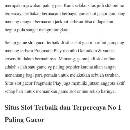
merupakan jawaban paling pas. Kami selaku situs judi slot online
terpercaya sediakan bermacam berbagai game slot gacor gampang
menang dengan bermacam jackpot terbesar bisa didapatkan
begitu pula sangat menguntungkan.
Setiap game slot gacor terbaik di situs slot gacor hari ini gampang
menang terbaru Pragmatic Play memiliki keunikan & variasi
tersendiri dalam bermainnya. Memang, game judi slot online
adalah salah satu game yg paling populer karena akan sangat
menantang bagi para pemain untuk melakukan sebuah taruhan.
Situs slot gacor Pragmatic Play juga memiliki jutaan anggota aktif
setiap hari untuk memainkan game slot online setiap harinya.
Situs Slot Terbaik dan Terpercaya No 1
Paling Gacor