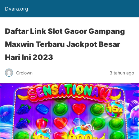
Dvara.org
Daftar Link Slot Gacor Gampang
Maxwin Terbaru Jackpot Besar
Hari Ini 2023
Grolown
3 tahun ago