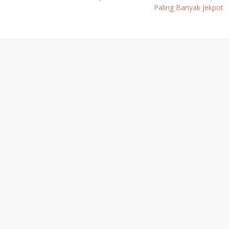
Paling Banyak Jekpot