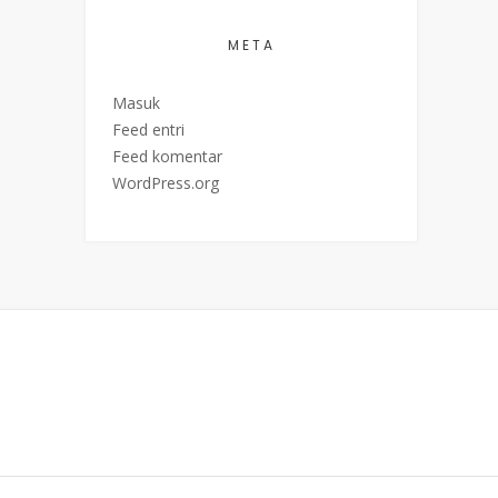
META
Masuk
Feed entri
Feed komentar
WordPress.org