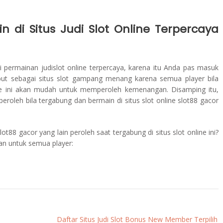
di Situs Judi Slot Online Terpercaya
ri permainan judislot online terpercaya, karena itu Anda pas masuk
disebut sebagai situs slot gampang menang karena semua player bila
ine ini akan mudah untuk memperoleh kemenangan. Disamping itu,
roleh bila tergabung dan bermain di situs slot online slot88 gacor
88 gacor yang lain peroleh saat tergabung di situs slot online ini?
an untuk semua player:
Daftar Situs Judi Slot Bonus New Member Terpilih