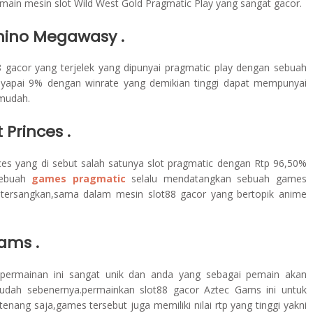
main mesin slot Wild West Gold Pragmatic Play yang sangat gacor.
 Rhino Megawasy .
 gacor yang terjelek yang dipunyai pragmatic play dengan sebuah
enyapai 9% dengan winrate yang demikian tinggi dapat mempunyai
mudah.
t Princes .
inces yang di sebut salah satunya slot pragmatic dengan Rtp 96,50%
sebuah
games pragmatic
selalu mendatangkan sebuah games
k tersangkan,sama dalam mesin slot88 gacor yang bertopik anime
Gams .
permainan ini sangat unik dan anda yang sebagai pemain akan
dah sebenernya.permainkan slot88 gacor Aztec Gams ini untuk
ang saja,games tersebut juga memiliki nilai rtp yang tinggi yakni