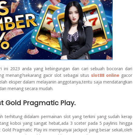
ari ini 2023 anda yang kebingungan dan cari sebuah bocoran dari
ang menang?sekarang gacir slot sebagai situs
slot88 online
gacor
 telah eksper dalam melayanin anggotanya,tentu saja mendatangkan
i dan menang secara mudah.
est Gold Pragmatic Play.
h terhitung didalam permainan slot yang terkini yang sudah kerap
ang koboi yang sangat hebat,ada 3 sceter pada 5 paylinis hingga
t Gold Pragmatic Play ini mempunyai jackpot yang besar sekali,oleh