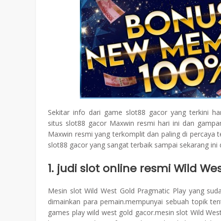
Sekitar info dari game slot88 gacor yang terkini h
situs slot88 gacor Maxwin resmi hari ini dan gamp
Maxwin resmi yang terkomplit dan paling di percaya
slot88 gacor yang sangat terbaik sampai sekarang in
1. judi slot online resmi Wild W
Mesin slot Wild West Gold Pragmatic Play yang suda
dimainkan para pemain.mempunyai sebuah topik tent
games play wild west gold gacor.mesin slot Wild Wes