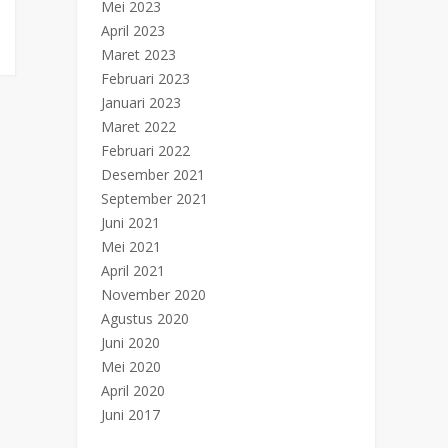
Mei 2023
April 2023
Maret 2023
Februari 2023
Januari 2023
Maret 2022
Februari 2022
Desember 2021
September 2021
Juni 2021
Mei 2021
April 2021
November 2020
Agustus 2020
Juni 2020
Mei 2020
April 2020
Juni 2017