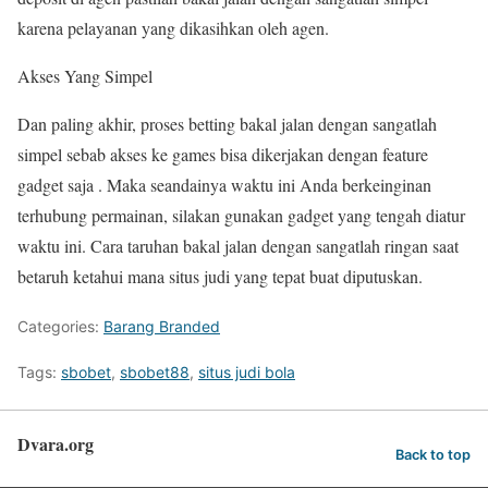
karena pelayanan yang dikasihkan oleh agen.
Akses Yang Simpel
Dan paling akhir, proses betting bakal jalan dengan sangatlah
simpel sebab akses ke games bisa dikerjakan dengan feature
gadget saja . Maka seandainya waktu ini Anda berkeinginan
terhubung permainan, silakan gunakan gadget yang tengah diatur
waktu ini. Cara taruhan bakal jalan dengan sangatlah ringan saat
betaruh ketahui mana situs judi yang tepat buat diputuskan.
Categories:
Barang Branded
Tags:
sbobet
,
sbobet88
,
situs judi bola
Dvara.org
Back to top