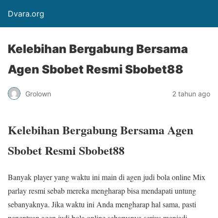
Dvara.org
Kelebihan Bergabung Bersama
Agen Sbobet Resmi Sbobet88
Grolown
2 tahun ago
Kelebihan Bergabung Bersama Agen
Sbobet Resmi Sbobet88
Banyak player yang waktu ini main di agen judi bola online Mix
parlay resmi sebab mereka mengharap bisa mendapati untung
sebanyaknya. Jika waktu ini Anda mengharap hal sama, pasti
penentuan agen judi bola online seharusnya serius menjadi