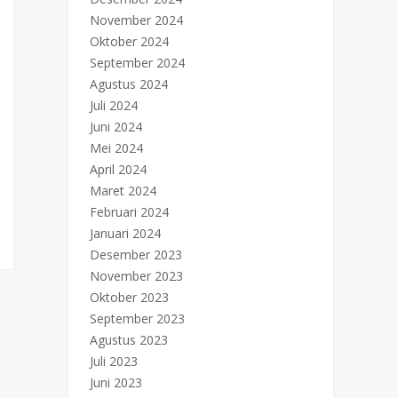
November 2024
Oktober 2024
September 2024
Agustus 2024
Juli 2024
Juni 2024
Mei 2024
April 2024
Maret 2024
Februari 2024
Januari 2024
Desember 2023
November 2023
Oktober 2023
September 2023
Agustus 2023
Juli 2023
Juni 2023