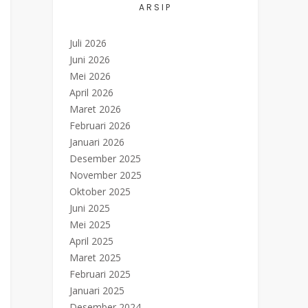
ARSIP
Juli 2026
Juni 2026
Mei 2026
April 2026
Maret 2026
Februari 2026
Januari 2026
Desember 2025
November 2025
Oktober 2025
Juni 2025
Mei 2025
April 2025
Maret 2025
Februari 2025
Januari 2025
Desember 2024