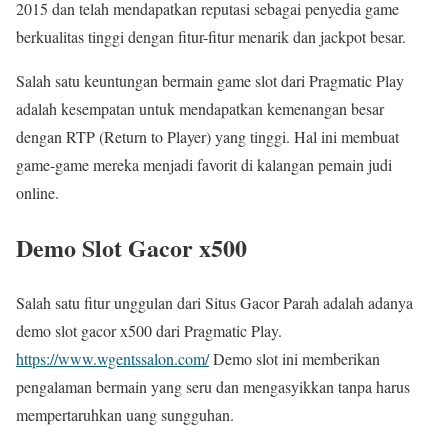
2015 dan telah mendapatkan reputasi sebagai penyedia game
berkualitas tinggi dengan fitur-fitur menarik dan jackpot besar.
Salah satu keuntungan bermain game slot dari Pragmatic Play
adalah kesempatan untuk mendapatkan kemenangan besar
dengan RTP (Return to Player) yang tinggi. Hal ini membuat
game-game mereka menjadi favorit di kalangan pemain judi
online.
Demo Slot Gacor x500
Salah satu fitur unggulan dari Situs Gacor Parah adalah adanya
demo slot gacor x500 dari Pragmatic Play.
https://www.wgentssalon.com/
Demo slot ini memberikan
pengalaman bermain yang seru dan mengasyikkan tanpa harus
mempertaruhkan uang sungguhan.