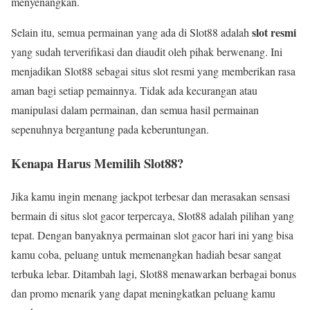
menyenangkan.
slot resmi
Selain itu, semua permainan yang ada di Slot88 adalah
yang sudah terverifikasi dan diaudit oleh pihak berwenang. Ini
menjadikan Slot88 sebagai situs slot resmi yang memberikan rasa
aman bagi setiap pemainnya. Tidak ada kecurangan atau
manipulasi dalam permainan, dan semua hasil permainan
sepenuhnya bergantung pada keberuntungan.
Kenapa Harus Memilih Slot88?
Jika kamu ingin menang jackpot terbesar dan merasakan sensasi
bermain di situs slot gacor terpercaya, Slot88 adalah pilihan yang
tepat. Dengan banyaknya permainan slot gacor hari ini yang bisa
kamu coba, peluang untuk memenangkan hadiah besar sangat
terbuka lebar. Ditambah lagi, Slot88 menawarkan berbagai bonus
dan promo menarik yang dapat meningkatkan peluang kamu