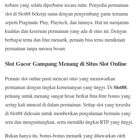
terbaru yang selalu diperbarui secara rutin. Penyedia permainan
slot di Slot88 bekerja sama dengan pengembang game ternama
seperti Pragmatic Play, Playtech, dan lainnya. Hal ini menjamin
kualitas dan keseruan permainan yang ada di situs ini. Dengan
berbagai tema dan fitur menarik, pemain bisa terus menikmati
permainan tanpa merasa bosan.
Slot Gacor Gampang Menang di Situs Slot Online
Pemain slot online pasti mencari situs yang menawarkan
Slot88
permainan dengan tingkat kemenangan yang tinggi. Di
,
peluang untuk menang sangat besar berkat fitur-fitur bonus yang
sering kali muncul di dalam permainan. Setiap slot yang tersedia
di Slot88 didesain untuk memberikan pengalaman bermain yang
seru dan menguntungkan, serta memiliki tingkat RTP yang tinggi.
Bukan hanya itu, bonus-bonus menarik yang ditawarkan oleh