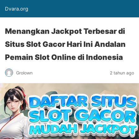
Dvara.org
Menangkan Jackpot Terbesar di
Situs Slot Gacor Hari Ini Andalan
Pemain Slot Online di Indonesia
Grolown
2 tahun ago