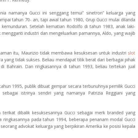
dunia namanya Gucci ini senggang temui” sinetron” keluarga yang
ampai tahun 70- an, tapi awal tahun 1980, Grup Gucci mulai dilanda
 kemunduran. Setelah kematian Rodolfo di tahun 1983, anak laki-
k mengganti industri dan mengeluarkan pamannya, Aldo, yang wajib
a zaman itu, Maurizio tidak membawa kesuksesan untuk industri
slot
a yang tidak sukses. Beliau mendapat titik berat dari berbagai pihak
ri di Bahrain. Dan ringkasannya di tahun 1993, beliau tertekan jual
i tahun 1995, publik dibuat gempar secara terbunuhnya pemilik Gucci
u sebagai istrinya sendiri yang namanya Patrizia Reggiani yang
an terikat dibalik kesuksesannya Gucci sebagai merk branded yang
da ringkasannya pada tahun 1994, beberapa penanam modal Gucci
eorang advokat keluarga yang berpikiran Amerika ke posisi kepala