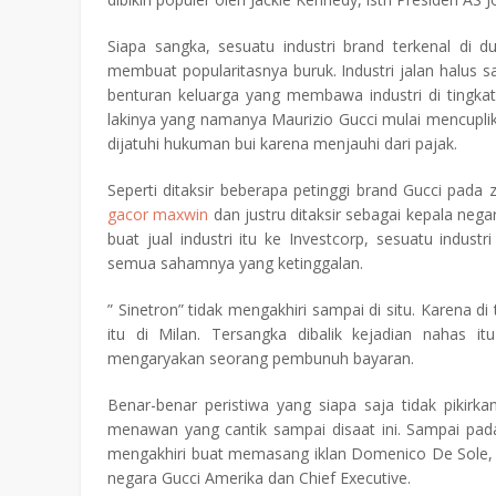
Siapa sangka, sesuatu industri brand terkenal di 
membuat popularitasnya buruk. Industri jalan halus s
benturan keluarga yang membawa industri di tingkat
lakinya yang namanya Maurizio Gucci mulai mencupli
dijatuhi hukuman bui karena menjauhi dari pajak.
Seperti ditaksir beberapa petinggi brand Gucci pad
gacor maxwin
dan justru ditaksir sebagai kepala negar
buat jual industri itu ke Investcorp, sesuatu indust
semua sahamnya yang ketinggalan.
” Sinetron” tidak mengakhiri sampai di situ. Karena d
itu di Milan. Tersangka dibalik kejadian nahas it
mengaryakan seorang pembunuh bayaran.
Benar-benar peristiwa yang siapa saja tidak pikirk
menawan yang cantik sampai disaat ini. Sampai pa
mengakhiri buat memasang iklan Domenico De Sole, s
negara Gucci Amerika dan Chief Executive.