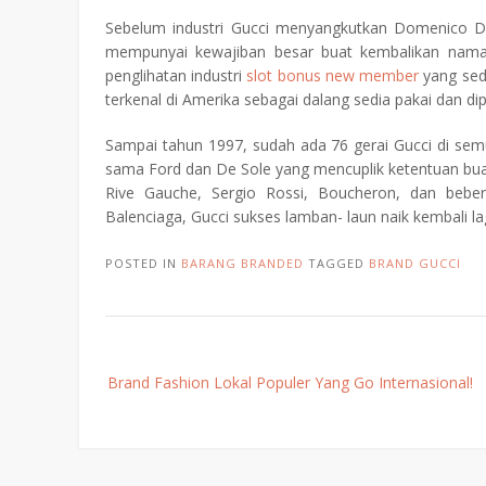
Sebelum industri Gucci menyangkutkan Domenico D
mempunyai kewajiban besar buat kembalikan nama 
penglihatan industri
slot bonus new member
yang sed
terkenal di Amerika sebagai dalang sedia pakai dan di
Sampai tahun 1997, sudah ada 76 gerai Gucci di semu
sama Ford dan De Sole yang mencuplik ketentuan buat
Rive Gauche, Sergio Rossi, Boucheron, dan bebe
Balenciaga, Gucci sukses lamban- laun naik kembali la
POSTED IN
BARANG BRANDED
TAGGED
BRAND GUCCI
Post
Brand Fashion Lokal Populer Yang Go Internasional!
navigation