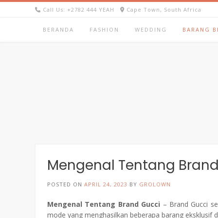
Skip
Call Us: +2782 444 YEAH
Cape Town, South Africa
to
content
BERANDA
FASHION
WEDDING
BARANG B
Mengenal Tentang Brand
POSTED ON
APRIL 24, 2023
BY
GROLOWN
Mengenal Tentang Brand Gucci
– Brand Gucci se
mode yang menghasilkan beberapa barang eksklusif dibi