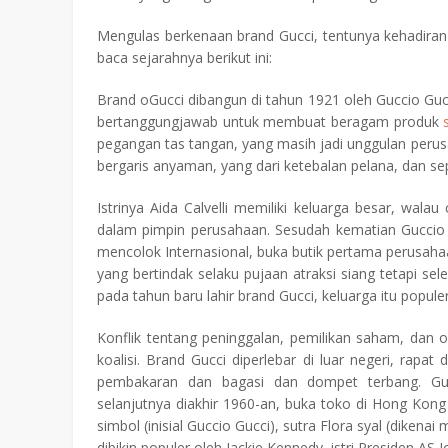
Mengulas berkenaan brand Gucci, tentunya kehadiran b
baca sejarahnya berikut ini:
Brand oGucci dibangun di tahun 1921 oleh Guccio Gucc
bertanggungjawab untuk membuat beragam produk
pegangan tas tangan, yang masih jadi unggulan peru
bergaris anyaman, yang dari ketebalan pelana, dan s
Istrinya Aida Calvelli memiliki keluarga besar, wa
dalam pimpin perusahaan. Sesudah kematian Guccio 
mencolok Internasional, buka butik pertama perusaha
yang bertindak selaku pujaan atraksi siang tetapi s
pada tahun baru lahir brand Gucci, keluarga itu popul
Konflik tentang peninggalan, pemilikan saham, dan o
koalisi. Brand Gucci diperlebar di luar negeri, ra
pembakaran dan bagasi dan dompet terbang. Gu
selanjutnya diakhir 1960-an, buka toko di Hong Kon
simbol (inisial Guccio Gucci), sutra Flora syal (dikena
dibikin populer oleh Jackie Kennedy, istri Presiden AS 