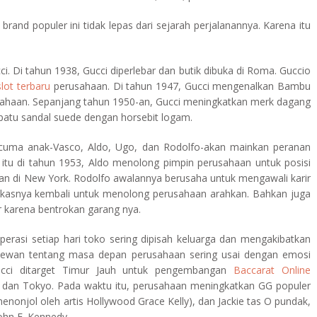
rand populer ini tidak lepas dari sejarah perjalanannya. Karena itu
i. Di tahun 1938, Gucci diperlebar dan butik dibuka di Roma. Guccio
slot terbaru
perusahaan. Di tahun 1947, Gucci mengenalkan Bambu
sahaan. Sepanjang tahun 1950-an, Gucci meningkatkan merk dagang
epatu sandal suede dengan horsebit logam.
lau cuma anak-Vasco, Aldo, Ugo, dan Rodolfo-akan mainkan peranan
itu di tahun 1953, Aldo menolong pimpin perusahaan untuk posisi
an di New York. Rodolfo awalannya berusaha untuk mengawali karir
elekasnya kembali untuk menolong perusahaan arahkan. Bahkan juga
er karena bentrokan garang nya.
perasi setiap hari toko sering dipisah keluarga dan mengakibatkan
pat dewan tentang masa depan perusahaan sering usai dengan emosi
cci ditarget Timur Jauh untuk pengembangan
Baccarat Online
g dan Tokyo. Pada waktu itu, perusahaan meningkatkan GG populer
i menonjol oleh artis Hollywood Grace Kelly), dan Jackie tas O pundak,
John F. Kennedy.