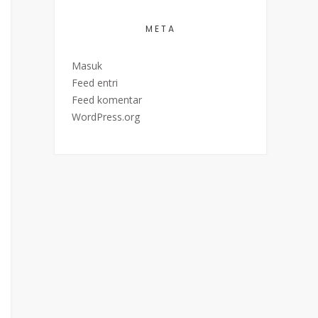
META
Masuk
Feed entri
Feed komentar
WordPress.org