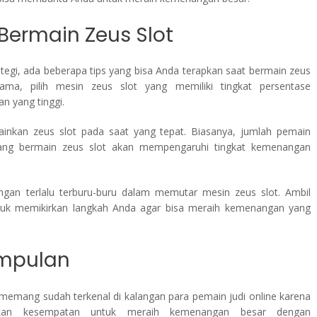
 Bermain Zeus Slot
ategi, ada beberapa tips yang bisa Anda terapkan saat bermain zeus
tama, pilih mesin zeus slot yang memiliki tingkat persentase
n yang tinggi.
inkan zeus slot pada saat yang tepat. Biasanya, jumlah pemain
ang bermain zeus slot akan mempengaruhi tingkat kemenangan
angan terlalu terburu-buru dalam memutar mesin zeus slot. Ambil
tuk memikirkan langkah Anda agar bisa meraih kemenangan yang
mpulan
 memang sudah terkenal di kalangan para pemain judi online karena
kan kesempatan untuk meraih kemenangan besar dengan