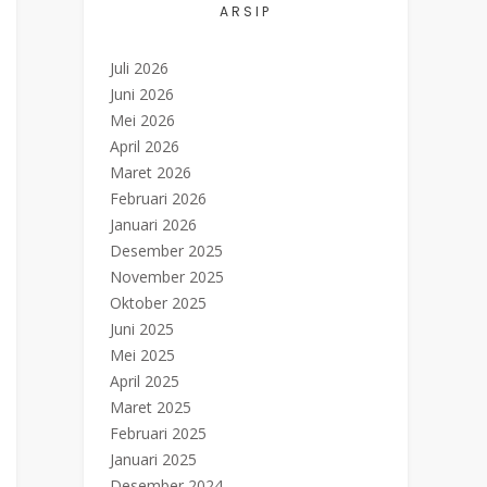
ARSIP
Juli 2026
Juni 2026
Mei 2026
April 2026
Maret 2026
Februari 2026
Januari 2026
Desember 2025
November 2025
Oktober 2025
Juni 2025
Mei 2025
April 2025
Maret 2025
Februari 2025
Januari 2025
Desember 2024