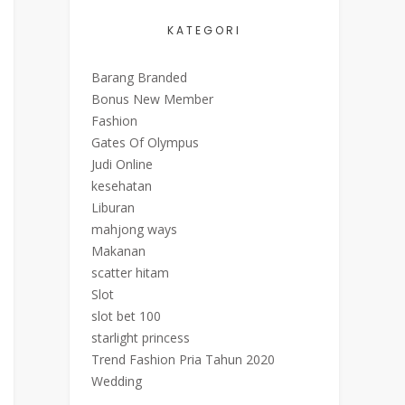
KATEGORI
Barang Branded
Bonus New Member
Fashion
Gates Of Olympus
Judi Online
kesehatan
Liburan
mahjong ways
Makanan
scatter hitam
Slot
slot bet 100
starlight princess
Trend Fashion Pria Tahun 2020
Wedding