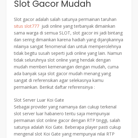
Slot Gacor Mudah
Slot gacor adalah salah satunya permainan taruhan
situs slot777
judi online yang terbanyak dimainkan
sama warga di semua SLOT, slot gacor ini jadi bintang
dan sering dimainkan karena hadiah yang dijanjikannya
nilainya sangat fenomenal dan untuk memperolehnya
tidak begitu susah seperti judi online yang lain. Namun
tidak seluruhnya slot online yang hendak dengan
mudah memberi kemenangan dengan mudah, cuma
ada banyak saja slot gacor mudah menang yang
sangat di referensikan agar selekasnya kamu
permainkan. Berikut daftar referensinya :
Slot Server Luar Koi Gate
Sebagai provider yang namanya dan cukup terkenal
slot server luar habanero tentu saja mempunyai
permainan slot online gacor dengan RTP tinggi, salah
satunya adalah Koi Gate. Beberapa player pasti cukup
mengenal slot Koi Gate yang mempunyai nilai RTP