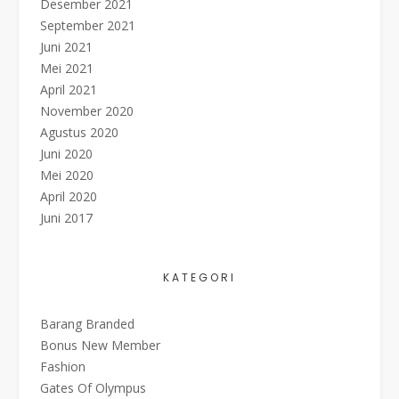
Desember 2021
September 2021
Juni 2021
Mei 2021
April 2021
November 2020
Agustus 2020
Juni 2020
Mei 2020
April 2020
Juni 2017
KATEGORI
Barang Branded
Bonus New Member
Fashion
Gates Of Olympus