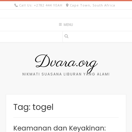
Skip
Call Us: +2782 444 YEAH
Cape Town, South Africa
to
content
MENU
Dvara.org
NIKMATI SUASANA LIBURAN YANG ALAMI
Tag:
togel
Keamanan dan Keyakinan: