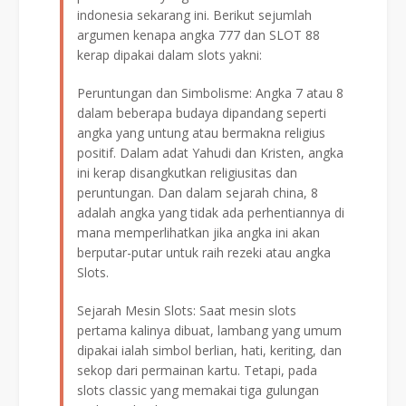
indonesia sekarang ini. Berikut sejumlah
argumen kenapa angka 777 dan SLOT 88
kerap dipakai dalam slots yakni:
Peruntungan dan Simbolisme: Angka 7 atau 8
dalam beberapa budaya dipandang seperti
angka yang untung atau bermakna religius
positif. Dalam adat Yahudi dan Kristen, angka
ini kerap disangkutkan religiusitas dan
peruntungan. Dan dalam sejarah china, 8
adalah angka yang tidak ada perhentiannya di
mana memperlihatkan jika angka ini akan
berputar-putar untuk raih rezeki atau angka
Slots.
Sejarah Mesin Slots: Saat mesin slots
pertama kalinya dibuat, lambang yang umum
dipakai ialah simbol berlian, hati, keriting, dan
sekop dari permainan kartu. Tetapi, pada
slots classic yang memakai tiga gulungan