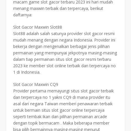
macam game slot gacor terbaru 2023 ini hari mudah
menang maxwin terbaik dan terpercaya, berikut
daftarnya:
Slot Gacor Maxwin Slot88
Slot88 adalah salah satunya provider slot gacor resmi
mudah menang dengan negara Indonesia. Provider ini
bekerja dengan mengenalkan berbagai jenis pilihan
permainan yang mempunyai jekpotnya masing-masing
dalam tiap permainan situs slot gacor resmi terbaru
2023 ke member slot online terbaik dan terpercaya no
1 di Indonesia.
Slot Gacor Maxwin CQ9
Provider pertama memayungi situs slot gacor terbaik
dan terpercaya no 1 yakni CQ9 di mana provider itu
asal dari negara Taiwan memberi penawaran terbaik
untuk bermain situs slot gacor online terpercaya
seperti tembak ikan dan pilihan permainan arcade
dengan topik bermacam . Maka beberapa member
bisa pilih bermainnya masing-masing menurut