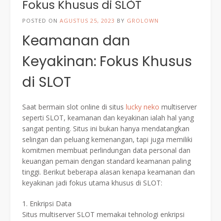
Fokus Khusus di SLOT
POSTED ON
AGUSTUS 25, 2023
BY
GROLOWN
Keamanan dan
Keyakinan: Fokus Khusus
di SLOT
Saat bermain slot online di situs
lucky neko
multiserver
seperti SLOT, keamanan dan keyakinan ialah hal yang
sangat penting. Situs ini bukan hanya mendatangkan
selingan dan peluang kemenangan, tapi juga memiliki
komitmen membuat perlindungan data personal dan
keuangan pemain dengan standard keamanan paling
tinggi. Berikut beberapa alasan kenapa keamanan dan
keyakinan jadi fokus utama khusus di SLOT:
1. Enkripsi Data
Situs multiserver SLOT memakai tehnologi enkripsi