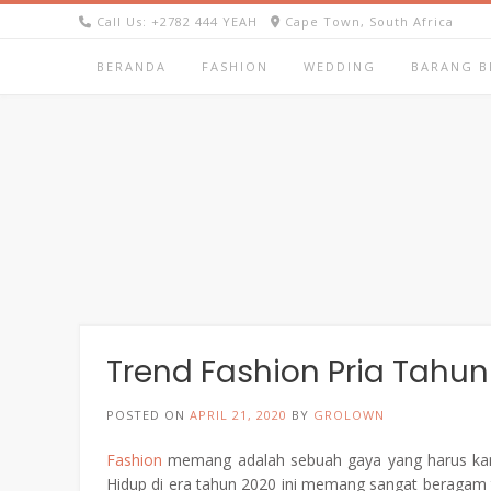
Skip
Call Us: +2782 444 YEAH
Cape Town, South Africa
to
content
BERANDA
FASHION
WEDDING
BARANG B
Trend Fashion Pria Tahun
POSTED ON
APRIL 21, 2020
BY
GROLOWN
Fashion
memang adalah sebuah gaya yang harus kamu l
Hidup di era tahun 2020 ini memang sangat beragam tr