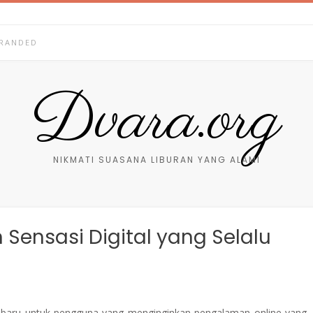
RANDED
Dvara.org
NIKMATI SUASANA LIBURAN YANG ALAMI
ensasi Digital yang Selalu
 baru untuk pengguna yang menginginkan pengalaman online yang