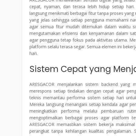
cepat, nyaman, dan terasa lebih hidup setiap hari
langsung menikmati berbagai fitur tanpa proses yan
yang jelas sehingga setiap pengguna memahami nav
agar semua fitur mudah ditemukan dalam waktu s
mengutamakan efisiensi dan kenyamanan dalam satu 
agar pengguna tetap fokus pada aktivitas utama. Me
platform selalu terasa segar. Semua elemen ini bekerj
hari.
Sistem Cepat yang Menja
ARESGACOR menjalankan sistem backend yang mem
merespons setiap tindakan dengan cepat agar pen
teknis memantau performa sistem setiap hari untuk
Mereka langsung menangani setiap kendala agar p
meningkatkan performa melalui pembaruan ruti
mengoptimalkan berbagai proses agar platform te
ARESGACOR memastikan sistem bekerja maksimal d
perangkat tanpa kehilangan kualitas pengalaman.