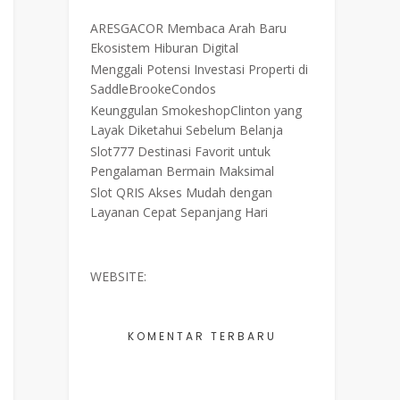
ARESGACOR Membaca Arah Baru
Ekosistem Hiburan Digital
Menggali Potensi Investasi Properti di
SaddleBrookeCondos
Keunggulan SmokeshopClinton yang
Layak Diketahui Sebelum Belanja
Slot777 Destinasi Favorit untuk
Pengalaman Bermain Maksimal
Slot QRIS Akses Mudah dengan
Layanan Cepat Sepanjang Hari
WEBSITE:
KOMENTAR TERBARU