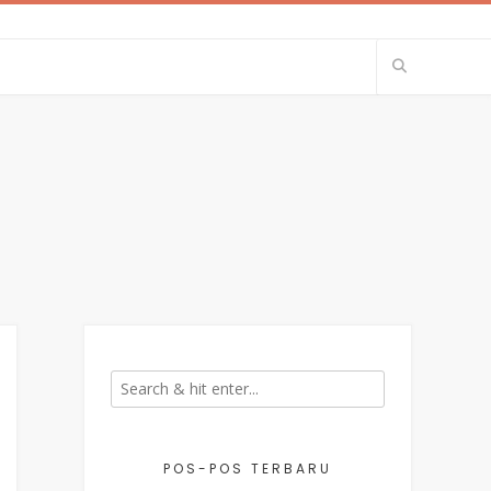
POS-POS TERBARU