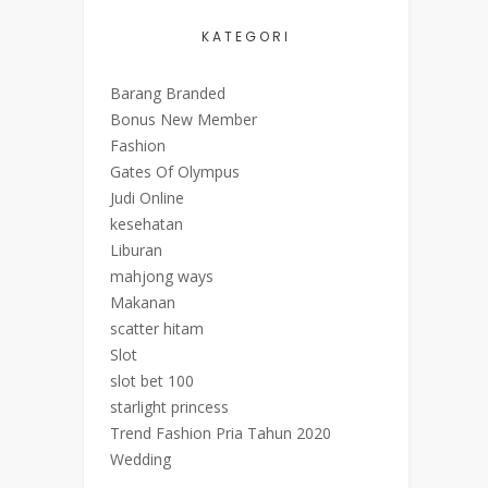
KATEGORI
Barang Branded
Bonus New Member
Fashion
Gates Of Olympus
Judi Online
kesehatan
Liburan
mahjong ways
Makanan
scatter hitam
Slot
slot bet 100
starlight princess
Trend Fashion Pria Tahun 2020
Wedding