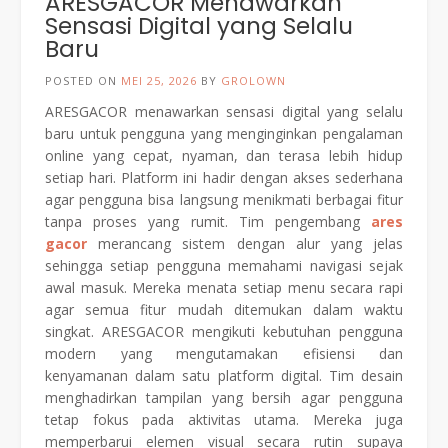
ARESGACOR Menawarkan
Sensasi Digital yang Selalu
Baru
POSTED ON
MEI 25, 2026
BY
GROLOWN
ARESGACOR menawarkan sensasi digital yang selalu
baru untuk pengguna yang menginginkan pengalaman
online yang cepat, nyaman, dan terasa lebih hidup
setiap hari. Platform ini hadir dengan akses sederhana
agar pengguna bisa langsung menikmati berbagai fitur
tanpa proses yang rumit. Tim pengembang
ares
gacor
merancang sistem dengan alur yang jelas
sehingga setiap pengguna memahami navigasi sejak
awal masuk. Mereka menata setiap menu secara rapi
agar semua fitur mudah ditemukan dalam waktu
singkat. ARESGACOR mengikuti kebutuhan pengguna
modern yang mengutamakan efisiensi dan
kenyamanan dalam satu platform digital. Tim desain
menghadirkan tampilan yang bersih agar pengguna
tetap fokus pada aktivitas utama. Mereka juga
memperbarui elemen visual secara rutin supaya