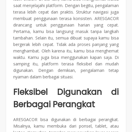
saat menjelajahi platform. Dengan begitu, pengalaman
terasa lebih cepat dan praktis. Struktur navigasi juga
membuat penggunaan terasa konsisten. ARESGACOR
dirancang untuk penggunaan harian yang cepat.
Pertama, kamu bisa langsung masuk tanpa langkah
tambahan. Selain itu, semua dibuat supaya kamu bisa
bergerak lebih cepat. Tidak ada proses panjang yang
menghambat. Oleh karena itu, kamu bisa menghemat
waktu. Kamu juga bisa menggunakan kapan saja. Di
samping itu, platform terasa fleksibel dan mudah
digunakan. Dengan demikian, pengalaman tetap
nyaman dalam berbagai situasi.
Fleksibel Digunakan di
Berbagai Perangkat
ARESGACOR bisa digunakan di berbagai perangkat.
Misalnya, kamu membuka dari ponsel, tablet, atau