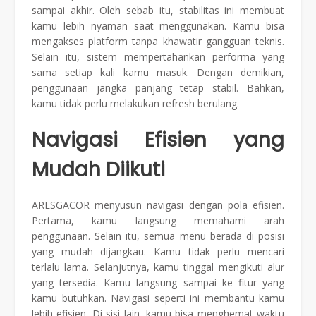
sampai akhir. Oleh sebab itu, stabilitas ini membuat
kamu lebih nyaman saat menggunakan. Kamu bisa
mengakses platform tanpa khawatir gangguan teknis.
Selain itu, sistem mempertahankan performa yang
sama setiap kali kamu masuk. Dengan demikian,
penggunaan jangka panjang tetap stabil. Bahkan,
kamu tidak perlu melakukan refresh berulang.
Navigasi Efisien yang
Mudah Diikuti
ARESGACOR menyusun navigasi dengan pola efisien.
Pertama, kamu langsung memahami arah
penggunaan. Selain itu, semua menu berada di posisi
yang mudah dijangkau. Kamu tidak perlu mencari
terlalu lama. Selanjutnya, kamu tinggal mengikuti alur
yang tersedia. Kamu langsung sampai ke fitur yang
kamu butuhkan. Navigasi seperti ini membantu kamu
lebih efisien. Di sisi lain, kamu bisa menghemat waktu