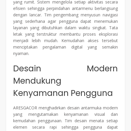
yang rumit. Sistem mengelola setiap aktivitas secara
efisien sehingga perpindahan antarmenu berlangsung
dengan lancar. Tim pengembang menyusun navigasi
yang sederhana agar pengguna dapat menemukan
layanan yang dibutuhkan dalam waktu singkat. Tata
letak yang terstruktur membantu proses eksplorasi
menjadi lebih mudah. Kemudahan akses tersebut
menciptakan pengalaman digital yang semakin
nyaman.
Desain Modern
Mendukung
Kenyamanan Pengguna
ARESGACOR menghadirkan desain antarmuka modern
yang mengutamakan kenyamanan visual dan
kemudahan penggunaan. Tim desain menata setiap
elemen secara rapi sehingga pengguna dapat