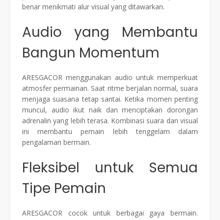
benar menikmati alur visual yang ditawarkan.
Audio yang Membantu
Bangun Momentum
ARESGACOR menggunakan audio untuk memperkuat
atmosfer permainan. Saat ritme berjalan normal, suara
menjaga suasana tetap santai. Ketika momen penting
muncul, audio ikut naik dan menciptakan dorongan
adrenalin yang lebih terasa. Kombinasi suara dan visual
ini membantu pemain lebih tenggelam dalam
pengalaman bermain.
Fleksibel untuk Semua
Tipe Pemain
ARESGACOR cocok untuk berbagai gaya bermain.