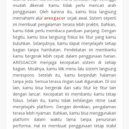
mudah dikenali. Kamu tidak perlu mencari arah
penggunaan. Oleh karena itu, kamu bisa langsung
memahami alur
aresgacor
sejak awal. Sistem seperti
ini membuat pengalaman terasa lebih praktis. Bahkan,
kamu tidak perlu membaca panduan panjang. Dengan
begitu, kamu bisa langsung fokus ke fitur yang kamu
butuhkan. Selanjutnya, kamu dapat menjelajahi setiap
bagian tanpa hambatan. Pendekatan ini membantu
kamu bergerak lebih cepat dalam penggunaan harian.
ARESGACOR menjaga kecepatan sistem di setiap
bagian. Misalnya, kamu klik menu lalu sistem langsung
merespons. Setelah itu, kamu berpindah halaman
tanpa jeda. Semua terasa ringan saat digunakan. Di sisi
lain, kamu bisa bergerak dari satu fitur ke fitur lain
dengan lancar. Kecepatan ini membantu kamu tetap
fokus. Selain itu, kamu tidak kehilangan ritme saat
menjelajahi platform. Dengan demikian, pengalaman
terasa lebih nyaman. Bahkan, kamu bisa menggunakan
platform dalam waktu lama tanpa penurunan
performa. Hal ini membuat penggunaan tetap stabil