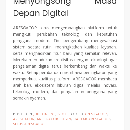
Menyongsong Masa
Depan Digital
ARESGACOR terus mengembangkan platform untuk
mengikuti perubahan teknologi dan kebutuhan
pengguna modern. Tim pengembang mengevaluasi
sistem secara rutin, meningkatkan kualitas layanan,
serta menghadirkan fitur baru yang semakin relevan.
Mereka memadukan kreativitas dengan teknologi agar
pengalaman digital terus berkembang dari waktu ke
waktu. Setiap pembaruan membawa peningkatan yang
memperkuat kualitas platform. ARESGACOR membaca
arah baru ekosistem hiburan digital melalui inovasi,
teknologi modern, dan pengalaman pengguna yang
semakin nyaman.
POSTED IN
JUDI ONLINE
,
SLOT
TAGGED
ARES GACOR
,
ARESGACOR
,
ARESGACOR LOGIN
,
DAFTAR ARESGACOR
,
SITUS ARESGACOR