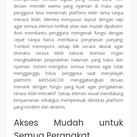
desain memilih warna yang nyaman di mata agar
pengguna bisa menikmati platform lebih lama tanpa
merasa lelah. Mereka menyusun layout dengan rapi
agar semua elemen terlihat jelas dan mudah dipahami.
Ikon membantu pengguna mengenali fungsi dengan
cepat tanpa harus membaca penjelasan panjang.
Tombol merespons setiap klik secara akurat agar
interaksi terasa lebih natural. Animasi ringan
menghadirkan perpindahan halaman yang halus dan
nyaman. Sistem mengatur semua transisi agar tidak
mengganggu fokus pengguna saat menjelajah
platform. ARESGACOR menggabungkan desain
menarik dengan fungsi yang kuat agar pengalaman
terasa lebih interaktif. Setiap elemen visual mendukung
kenyamanan sekaligus memperkuat identitas platform
yang modern dan dinamis.
Akses Mudah untuk
Semua Perangkat