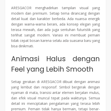
ARESGACOR menghadirkan tampilan visual yang
modern dan premium. Setiap tema dirancang dengan
detail kuat dan karakter berbeda. Ada nuansa energik
dengan warna-warna berani, ada konsep elegan yang
terasa mewah, dan ada juga sentuhan futuristik yang
terlihat sangat modern. Variasi ini membuat pemain
tidak cepat bosan karena selalu ada suasana baru yang
bisa dinikmati.
Animasi Halus dengan
Feel yang Lebih Smooth
Setiap gerakan di ARESGACOR dibuat dengan animasi
yang lembut dan responsif. Simbol bergerak dengan
nyaman di mata, transisi antar elemen berjalan mulus,
dan efek visual muncul tepat pada waktunya. Semua
detail ini menciptakan pengalaman yang terasa lebih
premium. Pemain tidak hanya bermain, tetapi benar-