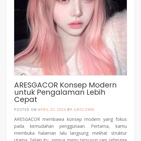
ARESGACOR Konsep Modern
untuk Pengalaman Lebih
Cepat
POSTED ON
APRIL 25, 2026
BY
GROLOWN
ARESGACOR membawa konsep modern yang fokus
pada kemudahan penggunaan. Pertama, kamu
membuka halaman lalu langsung melihat struktur
utama. Selain itu, semua menu tersusun rapi sehingga