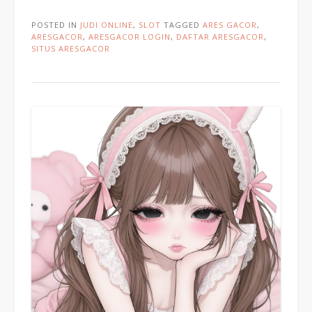
POSTED IN
JUDI ONLINE
,
SLOT
TAGGED
ARES GACOR
,
ARESGACOR
,
ARESGACOR LOGIN
,
DAFTAR ARESGACOR
,
SITUS ARESGACOR