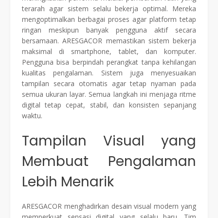
terarah agar sistem selalu bekerja optimal. Mereka
mengoptimalkan berbagai proses agar platform tetap
ringan meskipun banyak pengguna aktif secara
bersamaan. ARESGACOR memastikan sistem bekerja
maksimal di smartphone, tablet, dan komputer.
Pengguna bisa berpindah perangkat tanpa kehilangan
kualitas pengalaman. Sistem juga menyesuaikan
tampilan secara otomatis agar tetap nyaman pada
semua ukuran layar. Semua langkah ini menjaga ritme
digital tetap cepat, stabil, dan konsisten sepanjang
waktu.
Tampilan Visual yang
Membuat Pengalaman
Lebih Menarik
ARESGACOR menghadirkan desain visual modern yang
memperkuat sensasi digital yang selalu baru. Tim