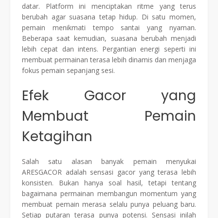
datar. Platform ini menciptakan ritme yang terus
berubah agar suasana tetap hidup. Di satu momen,
pemain menikmati tempo santai yang nyaman.
Beberapa saat kemudian, suasana berubah menjadi
lebih cepat dan intens. Pergantian energi seperti ini
membuat permainan terasa lebih dinamis dan menjaga
fokus pemain sepanjang sesi.
Efek Gacor yang
Membuat Pemain
Ketagihan
Salah satu alasan banyak pemain menyukai
ARESGACOR adalah sensasi gacor yang terasa lebih
konsisten. Bukan hanya soal hasil, tetapi tentang
bagaimana permainan membangun momentum yang
membuat pemain merasa selalu punya peluang baru.
Setiap putaran terasa punya potensi. Sensasi inilah