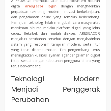
ARESGACOR membaca arah baru ekosistem hiburan
digital
aresgacor login
dengan menghadirkan
perpaduan teknologi modern, inovasi berkelanjutan,
dan pengalaman online yang semakin berkembang.
Kemajuan teknologi telah mengubah cara masyarakat
menikmati hiburan melalui platform digital yang lebih
cepat, fleksibel, dan mudah diakses. ARESGACOR
mengikuti perubahan tersebut dengan menghadirkan
sistem yang responsif, tampilan modern, serta fitur
yang terus disempurnakan. Tim pengembang terus
meningkatkan kualitas layanan agar pengalaman digital
tetap sesuai dengan kebutuhan pengguna di era yang
terus berkembang.
Teknologi Modern
Menjadi Penggerak
Perubahan