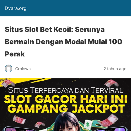
Dvara.org
Situs Slot Bet Kecil: Serunya
Bermain Dengan Modal Mulai 100
Perak
Grolown
2 tahun ago