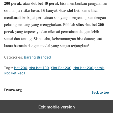
200 perak
slot bet 40 perak
, atau
bisa memberikan pengalaman
situs slot bet
seru tanpa risiko besar. Di banyak
, kamu bisa
menikmati berbagai permainan slot yang menyenangkan dengan
situs slot bet 200
peluang menang yang menggiurkan. Pilihlah
perak
yang terpercaya dan nikmati permainan dengan lebih
santai dan tenang. Siapa tahu, keberuntungan bisa datang saat
kamu bermain dengan modal yang sangat terjangkau!
Categories:
Barang Branded
Tags:
bet 200
,
slot bet 100
,
Slot Bet 200
,
slot bet 200 perak
,
slot bet kecil
Dvara.org
Back to top
Exit mobile version