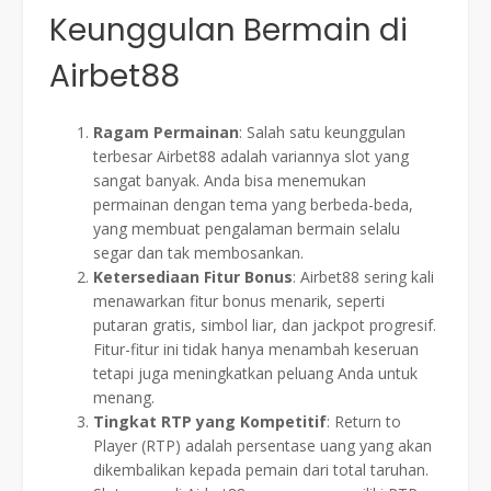
Keunggulan Bermain di
Airbet88
Ragam Permainan
: Salah satu keunggulan
terbesar Airbet88 adalah variannya slot yang
sangat banyak. Anda bisa menemukan
permainan dengan tema yang berbeda-beda,
yang membuat pengalaman bermain selalu
segar dan tak membosankan.
Ketersediaan Fitur Bonus
: Airbet88 sering kali
menawarkan fitur bonus menarik, seperti
putaran gratis, simbol liar, dan jackpot progresif.
Fitur-fitur ini tidak hanya menambah keseruan
tetapi juga meningkatkan peluang Anda untuk
menang.
Tingkat RTP yang Kompetitif
: Return to
Player (RTP) adalah persentase uang yang akan
dikembalikan kepada pemain dari total taruhan.