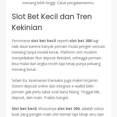
menang lebih tinggi. Catat pengalamanmu.
Slot Bet Kecil dan Tren
Kekinian
Fenomena
slot bet kecil
seperti
slot bet 200
lagi
naik daun karena banyak pemain muda pengen sensasi
menang tanpa modal besar. Platform slot modern
menyediakan fitur deposit fleksibel, sehingga pemain
bisa mulai dari angka receh tapi tetap punya peluang
menang besar.
Selain itu, keamanan transaksi juga makin terjamin.
Sistem deposit online dan integrasi e-wallet bikin
pemain gak perlu takut soal dana hilang. Tinggal klik,
deposit, dan main. Praktis banget.
Slot bet kecil
, khususnya
slot bet 200
, adalah solusi
buat yang pengen main slot hemat tapi tetap seru dan