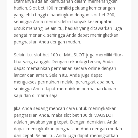
utamanya adalah kemudahan dalam memenangkan
hadiah. Slot bet 100 memiliki peluang kemenangan
yang lebih tinggi dibandingkan dengan slot bet 200,
sehingga Anda memiliki lebih banyak kesempatan
untuk menang. Selain itu, hadiah yang ditawarkan juga
sangat menarik, sehingga Anda dapat meningkatkan
penghasilan Anda dengan mudah.
Selain itu, slot bet 100 di MAUSLOT juga memiliki fitur-
fitur yang canggih. Dengan teknologi terkini, Anda
dapat memainkan permainan secara online dengan
lancar dan aman. Selain itu, Anda juga dapat
mengakses permainan melalui perangkat apa pun,
sehingga Anda dapat memainkan permainan kapan
saja dan di mana saja.
Jika Anda sedang mencari cara untuk meningkatkan
penghasilan Anda, maka slot bet 100 di MAUSLOT
adalah jawaban yang tepat. Dengan demikian, Anda
dapat meningkatkan penghasilan Anda dengan mudah
dan cepat. Selain itu, Anda juga dapat meningkatkan