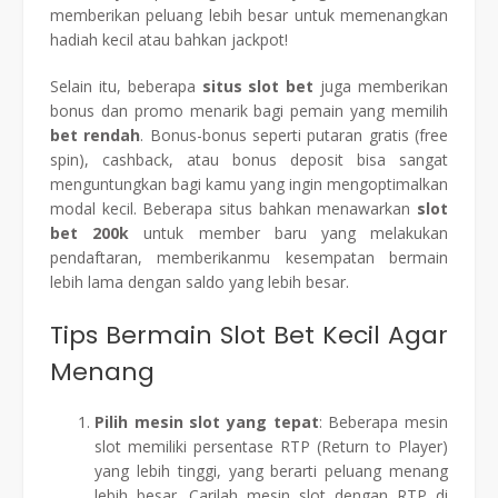
memberikan peluang lebih besar untuk memenangkan
hadiah kecil atau bahkan jackpot!
Selain itu, beberapa
situs slot bet
juga memberikan
bonus dan promo menarik bagi pemain yang memilih
bet rendah
. Bonus-bonus seperti putaran gratis (free
spin), cashback, atau bonus deposit bisa sangat
menguntungkan bagi kamu yang ingin mengoptimalkan
modal kecil. Beberapa situs bahkan menawarkan
slot
bet 200k
untuk member baru yang melakukan
pendaftaran, memberikanmu kesempatan bermain
lebih lama dengan saldo yang lebih besar.
Tips Bermain Slot Bet Kecil Agar
Menang
Pilih mesin slot yang tepat
: Beberapa mesin
slot memiliki persentase RTP (Return to Player)
yang lebih tinggi, yang berarti peluang menang
lebih besar. Carilah mesin slot dengan RTP di