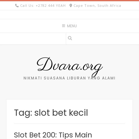
Skip
Call Us: +2782 444 YEAH
Cape Town, South Africa
to
content
MENU
Dvara.org
NIKMATI SUASANA LIBURAN YANG ALAMI
Tag:
slot bet kecil
Slot Bet 200: Tips Main