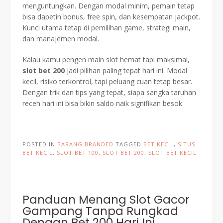
menguntungkan. Dengan modal minim, pemain tetap
bisa dapetin bonus, free spin, dan kesempatan jackpot.
Kunci utama tetap di pemilihan game, strategi main,
dan manajemen modal.
Kalau kamu pengen main slot hemat tapi maksimal,
slot bet 200
jadi pilihan paling tepat hari ini. Modal
kecil, risiko terkontrol, tapi peluang cuan tetap besar.
Dengan trik dan tips yang tepat, siapa sangka taruhan
receh hari ini bisa bikin saldo naik signifikan besok.
POSTED IN
BARANG BRANDED
TAGGED
BET KECIL
,
SITUS
BET KECIL
,
SLOT BET 100
,
SLOT BET 200
,
SLOT BET KECIL
Panduan Menang Slot Gacor
Gampang Tanpa Rungkad
Dengan Bet 200 Hari Ini