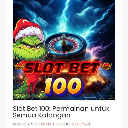
Slot Bet 100: Permainan untuk
Semua Kalangan
POSTED ON
FEBRUARI 1, 2025
BY
GROLOWN