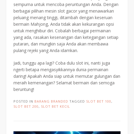
sempurna untuk mencoba peruntungan Anda. Dengan
berbagai pilihan mesin slot gacor yang menawarkan
peluang menang tinggi, ditambah dengan keseruan
bermain Mahjong, Anda tidak akan kekurangan opsi
untuk menghibur diri. Cobalah berbagai permainan
yang ada, rasakan kesenangan dan ketegangan setiap
putaran, dan mungkin saja Anda akan membawa
pulang rejeki yang Anda idamkan.
Jadi, tunggu apa lagi? Coba dulu slot ini, nanti juga
ngerti betapa mengasyikkannya dunia permainan
daring! Apakah Anda siap untuk memutar gulungan dan
meraih kemenangan? Selamat bermain dan semoga
beruntung!
POSTED IN
BARANG BRANDED
TAGGED
SLOT BET 100
,
SLOT BET 200
,
SLOT BET KECIL