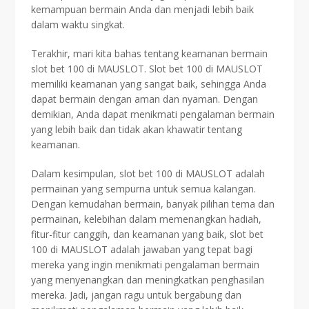
kemampuan bermain Anda dan menjadi lebih baik
dalam waktu singkat.
Terakhir, mari kita bahas tentang keamanan bermain
slot bet 100 di MAUSLOT. Slot bet 100 di MAUSLOT
memiliki keamanan yang sangat baik, sehingga Anda
dapat bermain dengan aman dan nyaman. Dengan
demikian, Anda dapat menikmati pengalaman bermain
yang lebih baik dan tidak akan khawatir tentang
keamanan.
Dalam kesimpulan, slot bet 100 di MAUSLOT adalah
permainan yang sempurna untuk semua kalangan.
Dengan kemudahan bermain, banyak pilihan tema dan
permainan, kelebihan dalam memenangkan hadiah,
fitur-fitur canggih, dan keamanan yang baik, slot bet
100 di MAUSLOT adalah jawaban yang tepat bagi
mereka yang ingin menikmati pengalaman bermain
yang menyenangkan dan meningkatkan penghasilan
mereka. Jadi, jangan ragu untuk bergabung dan