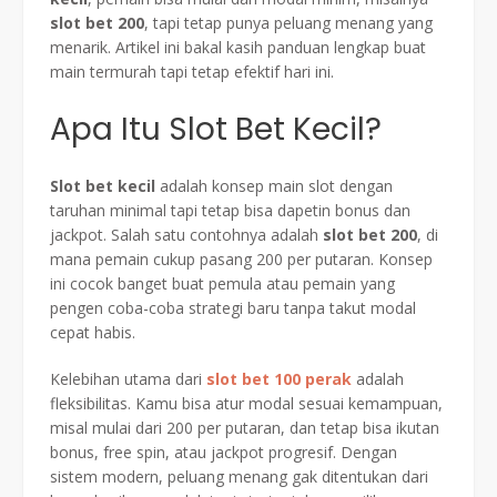
slot bet 200
, tapi tetap punya peluang menang yang
menarik. Artikel ini bakal kasih panduan lengkap buat
main termurah tapi tetap efektif hari ini.
Apa Itu Slot Bet Kecil?
Slot bet kecil
adalah konsep main slot dengan
taruhan minimal tapi tetap bisa dapetin bonus dan
jackpot. Salah satu contohnya adalah
slot bet 200
, di
mana pemain cukup pasang 200 per putaran. Konsep
ini cocok banget buat pemula atau pemain yang
pengen coba-coba strategi baru tanpa takut modal
cepat habis.
Kelebihan utama dari
slot bet 100 perak
adalah
fleksibilitas. Kamu bisa atur modal sesuai kemampuan,
misal mulai dari 200 per putaran, dan tetap bisa ikutan
bonus, free spin, atau jackpot progresif. Dengan
sistem modern, peluang menang gak ditentukan dari