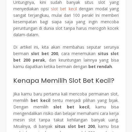
Untungnya, kini sudah banyak situs slot yang
menyediakan opsi
slot bet kecil
dengan modal yang
sangat terjangkau, mulai dari 100 perak! Ini memberi
kesempatan bagi siapa saja yang ingin mencoba
peruntungan di dunia slot tanpa harus merogoh kocek
dalam-dalam.
Di artikel ini, kita akan membahas seputar serunya
bermain
slot bet 200
, cara menemukan
situs slot
bet 200 perak
, dan keuntungan lainnya yang bisa
kamu dapatkan ketika bermain dengan
bet rendah
.
Kenapa Memilih Slot Bet Kecil?
Jika kamu baru pertama kali mencoba permainan slot,
memilih
bet kecil
tentu menjadi pilihan yang bijak.
Dengan memilih
slot bet kecil
, kamu bisa
mengendalikan risiko dan belajar memahami cara kerja
mesin slot tanpa takut kehilangan banyak uang.
Misalnya, di banyak
situs slot bet 200
, kamu bisa