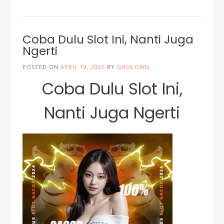
Coba Dulu Slot Ini, Nanti Juga
Ngerti
POSTED ON
APRIL 19, 2025
BY
GROLOWN
Coba Dulu Slot Ini,
Nanti Juga Ngerti