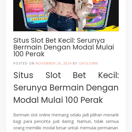
Situs Slot Bet Kecil: Serunya
Bermain Dengan Modal Mulai
100 Perak
POSTED ON
NOVEMBER 26, 2024
BY
GROLOWN
Situs Slot Bet Kecil:
Serunya Bermain Dengan
Modal Mulai 100 Perak
Bermain slot online memang selalu jadi pilihan menarik
bagi para pencinta judi daring. Namun, tidak semua
orang memiliki modal besar untuk memulai permainan.