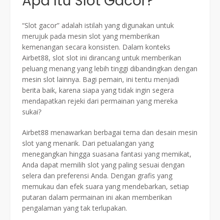
Apa Itu Slot Gacor?
“Slot gacor” adalah istilah yang digunakan untuk
merujuk pada mesin slot yang memberikan
kemenangan secara konsisten. Dalam konteks
Airbet88, slot slot ini dirancang untuk memberikan
peluang menang yang lebih tinggi dibandingkan dengan
mesin slot lainnya. Bagi pemain, ini tentu menjadi
berita baik, karena siapa yang tidak ingin segera
mendapatkan rejeki dari permainan yang mereka
sukai?
Airbet88 menawarkan berbagai tema dan desain mesin
slot yang menarik. Dari petualangan yang
menegangkan hingga suasana fantasi yang memikat,
Anda dapat memilih slot yang paling sesuai dengan
selera dan preferensi Anda. Dengan grafis yang
memukau dan efek suara yang mendebarkan, setiap
putaran dalam permainan ini akan memberikan
pengalaman yang tak terlupakan.