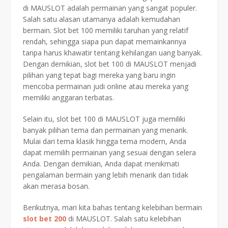
di MAUSLOT adalah permainan yang sangat populer.
Salah satu alasan utamanya adalah kemudahan
bermain. Slot bet 100 memiliki taruhan yang relatif
rendah, sehingga siapa pun dapat memainkannya
tanpa harus khawatir tentang kehilangan uang banyak.
Dengan demikian, slot bet 100 di MAUSLOT menjadi
pilihan yang tepat bagi mereka yang baru ingin
mencoba permainan judi online atau mereka yang
memiliki anggaran terbatas.
Selain itu, slot bet 100 di MAUSLOT juga memiliki
banyak pilihan tema dan permainan yang menarik.
Mulai dari tema klasik hingga tema modern, Anda
dapat memilih permainan yang sesuai dengan selera
Anda. Dengan demikian, Anda dapat menikmati
pengalaman bermain yang lebih menarik dan tidak
akan merasa bosan.
Berikutnya, mari kita bahas tentang kelebihan bermain
slot bet 200
di MAUSLOT. Salah satu kelebihan