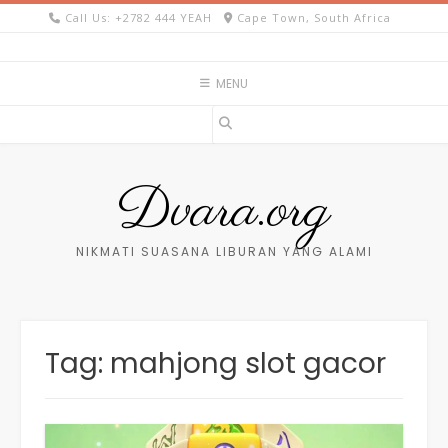
Skip
Call Us: +2782 444 YEAH
Cape Town, South Africa
to
content
MENU
Dvara.org
NIKMATI SUASANA LIBURAN YANG ALAMI
Tag:
mahjong slot gacor