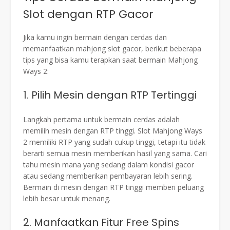
Slot dengan RTP Gacor
Jika kamu ingin bermain dengan cerdas dan
memanfaatkan mahjong slot gacor, berikut beberapa
tips yang bisa kamu terapkan saat bermain Mahjong
Ways 2:
1. Pilih Mesin dengan RTP Tertinggi
Langkah pertama untuk bermain cerdas adalah
memilih mesin dengan RTP tinggi. Slot Mahjong Ways
2 memiliki RTP yang sudah cukup tinggi, tetapi itu tidak
berarti semua mesin memberikan hasil yang sama. Cari
tahu mesin mana yang sedang dalam kondisi gacor
atau sedang memberikan pembayaran lebih sering.
Bermain di mesin dengan RTP tinggi memberi peluang
lebih besar untuk menang.
2. Manfaatkan Fitur Free Spins