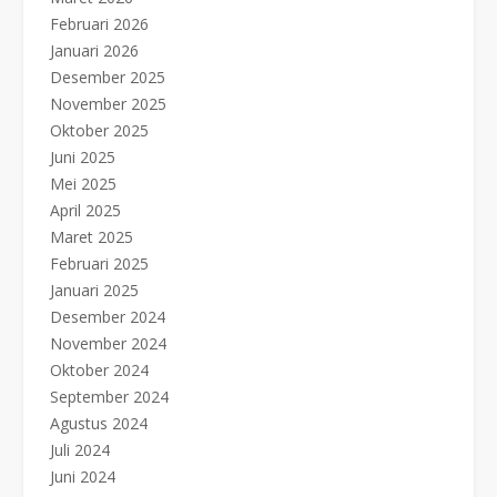
Februari 2026
Januari 2026
Desember 2025
November 2025
Oktober 2025
Juni 2025
Mei 2025
April 2025
Maret 2025
Februari 2025
Januari 2025
Desember 2024
November 2024
Oktober 2024
September 2024
Agustus 2024
Juli 2024
Juni 2024