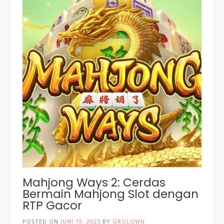
Mahjong Ways 2: Cerdas
Bermain Mahjong Slot dengan
RTP Gacor
POSTED ON
JUNI 19, 2025
BY
GROLOWN