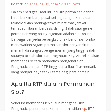
POSTED ON
FEBRUARI 12, 2026
BY
GROLOWN
Dalam era digital saat ini, industri permainan daring
terus berkembang pesat seiring dengan kemajuan
teknologi dan meningkatnya minat masyarakat
terhadap hiburan berbasis daring. Salah satu genre
permainan yang paling digemari adalah slot online.
Berbagai penyedia perangkat lunak berlomba-lomba
menawarkan ragam permainan slot dengan fitur
menarik dan tingkat pengembalian yang tinggi, salah
satunya adalah slot dari Pragmatic Play. Artikel ini akan
membahas secara mendalam mengenai slot
Pragmatic dengan RTP tinggi serta fitur-fitur menarik
yang menjadi daya tarik utama bagi para pemain.
Apa Itu RTP dalam Permainan
Slot?
Sebelum membahas lebih jauh mengenai slot
Pragmatic, penting untuk memahami istilah
rtp
. RTP,