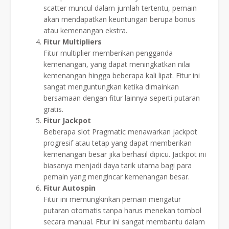
scatter muncul dalam jumlah tertentu, pemain
akan mendapatkan keuntungan berupa bonus
atau kemenangan ekstra.
Fitur Multipliers
Fitur multiplier memberikan pengganda
kemenangan, yang dapat meningkatkan nilai
kemenangan hingga beberapa kali lipat. Fitur ini
sangat menguntungkan ketika dimainkan
bersamaan dengan fitur lainnya seperti putaran
gratis.
Fitur Jackpot
Beberapa slot Pragmatic menawarkan jackpot
progresif atau tetap yang dapat memberikan
kemenangan besar jika berhasil dipicu. Jackpot ini
biasanya menjadi daya tarik utama bagi para
pemain yang mengincar kemenangan besar.
Fitur Autospin
Fitur ini memungkinkan pemain mengatur
putaran otomatis tanpa harus menekan tombol
secara manual. Fitur ini sangat membantu dalam