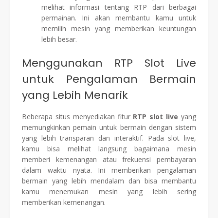
melihat informasi tentang RTP dari berbagai
permainan. Ini akan membantu kamu untuk
memilih mesin yang memberikan keuntungan
lebih besar.
Menggunakan RTP Slot Live
untuk Pengalaman Bermain
yang Lebih Menarik
Beberapa situs menyediakan fitur
RTP slot live
yang
memungkinkan pemain untuk bermain dengan sistem
yang lebih transparan dan interaktif. Pada slot live,
kamu bisa melihat langsung bagaimana mesin
memberi kemenangan atau frekuensi pembayaran
dalam waktu nyata. Ini memberikan pengalaman
bermain yang lebih mendalam dan bisa membantu
kamu menemukan mesin yang lebih sering
memberikan kemenangan.