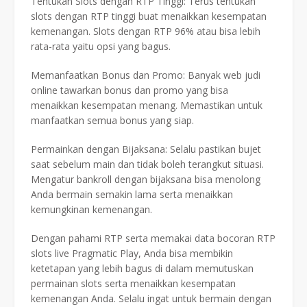
Tentukan Slots dengan RTP Tinggi: Terus tentukan
slots dengan RTP tinggi buat menaikkan kesempatan
kemenangan. Slots dengan RTP 96% atau bisa lebih
rata-rata yaitu opsi yang bagus.
Memanfaatkan Bonus dan Promo: Banyak web judi
online tawarkan bonus dan promo yang bisa
menaikkan kesempatan menang. Memastikan untuk
manfaatkan semua bonus yang siap.
Permainkan dengan Bijaksana: Selalu pastikan bujet
saat sebelum main dan tidak boleh terangkut situasi.
Mengatur bankroll dengan bijaksana bisa menolong
Anda bermain semakin lama serta menaikkan
kemungkinan kemenangan.
Dengan pahami RTP serta memakai data bocoran RTP
slots live Pragmatic Play, Anda bisa membikin
ketetapan yang lebih bagus di dalam memutuskan
permainan slots serta menaikkan kesempatan
kemenangan Anda. Selalu ingat untuk bermain dengan