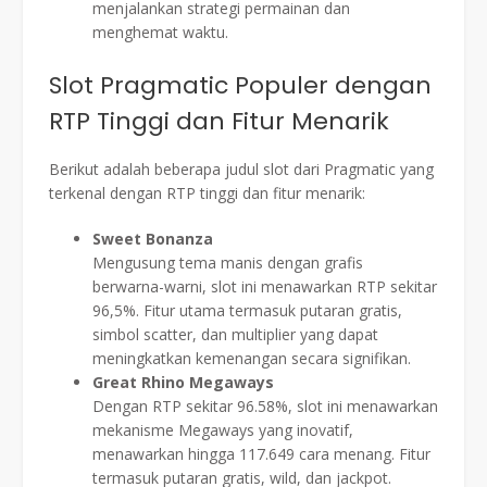
menjalankan strategi permainan dan
menghemat waktu.
Slot Pragmatic Populer dengan
RTP Tinggi dan Fitur Menarik
Berikut adalah beberapa judul slot dari Pragmatic yang
terkenal dengan RTP tinggi dan fitur menarik:
Sweet Bonanza
Mengusung tema manis dengan grafis
berwarna-warni, slot ini menawarkan RTP sekitar
96,5%. Fitur utama termasuk putaran gratis,
simbol scatter, dan multiplier yang dapat
meningkatkan kemenangan secara signifikan.
Great Rhino Megaways
Dengan RTP sekitar 96.58%, slot ini menawarkan
mekanisme Megaways yang inovatif,
menawarkan hingga 117.649 cara menang. Fitur
termasuk putaran gratis, wild, dan jackpot.