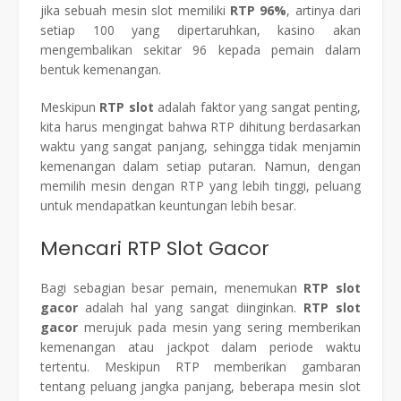
jika sebuah mesin slot memiliki
RTP 96%
, artinya dari
setiap 100 yang dipertaruhkan, kasino akan
mengembalikan sekitar 96 kepada pemain dalam
bentuk kemenangan.
Meskipun
RTP slot
adalah faktor yang sangat penting,
kita harus mengingat bahwa RTP dihitung berdasarkan
waktu yang sangat panjang, sehingga tidak menjamin
kemenangan dalam setiap putaran. Namun, dengan
memilih mesin dengan RTP yang lebih tinggi, peluang
untuk mendapatkan keuntungan lebih besar.
Mencari RTP Slot Gacor
Bagi sebagian besar pemain, menemukan
RTP slot
gacor
adalah hal yang sangat diinginkan.
RTP slot
gacor
merujuk pada mesin yang sering memberikan
kemenangan atau jackpot dalam periode waktu
tertentu. Meskipun RTP memberikan gambaran
tentang peluang jangka panjang, beberapa mesin slot