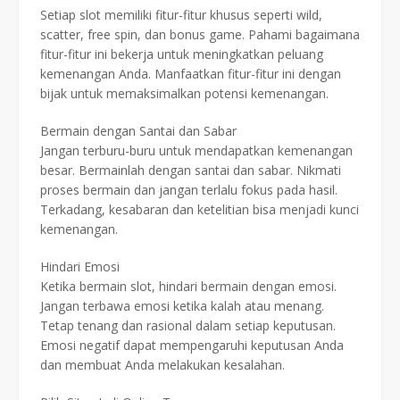
Setiap slot memiliki fitur-fitur khusus seperti wild,
scatter, free spin, dan bonus game. Pahami bagaimana
fitur-fitur ini bekerja untuk meningkatkan peluang
kemenangan Anda. Manfaatkan fitur-fitur ini dengan
bijak untuk memaksimalkan potensi kemenangan.
Bermain dengan Santai dan Sabar
Jangan terburu-buru untuk mendapatkan kemenangan
besar. Bermainlah dengan santai dan sabar. Nikmati
proses bermain dan jangan terlalu fokus pada hasil.
Terkadang, kesabaran dan ketelitian bisa menjadi kunci
kemenangan.
Hindari Emosi
Ketika bermain slot, hindari bermain dengan emosi.
Jangan terbawa emosi ketika kalah atau menang.
Tetap tenang dan rasional dalam setiap keputusan.
Emosi negatif dapat mempengaruhi keputusan Anda
dan membuat Anda melakukan kesalahan.