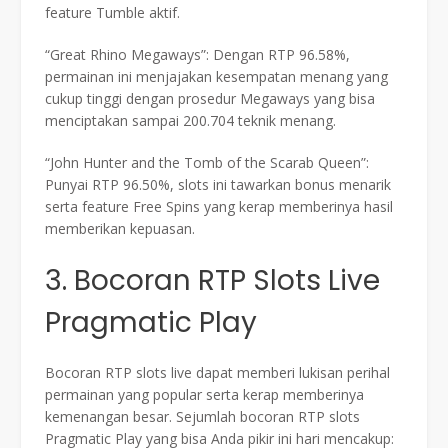
feature Tumble aktif.
“Great Rhino Megaways”: Dengan RTP 96.58%,
permainan ini menjajakan kesempatan menang yang
cukup tinggi dengan prosedur Megaways yang bisa
menciptakan sampai 200.704 teknik menang.
“John Hunter and the Tomb of the Scarab Queen”:
Punyai RTP 96.50%, slots ini tawarkan bonus menarik
serta feature Free Spins yang kerap memberinya hasil
memberikan kepuasan.
3. Bocoran RTP Slots Live
Pragmatic Play
Bocoran RTP slots live dapat memberi lukisan perihal
permainan yang popular serta kerap memberinya
kemenangan besar. Sejumlah bocoran RTP slots
Pragmatic Play yang bisa Anda pikir ini hari mencakup: