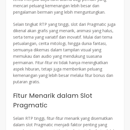
mencari peluang kemenangan lebih besar dan
pengalaman bermain yang lebih menguntungkan.
Selain tingkat RTP yang tinggi, slot dari Pragmatic juga
dikenal akan grafis yang menarik, animasi yang halus,
serta tema yang variatif dan inovatif. Mulai dari tema
petualangan, cerita mitologi, hingga dunia fantasi,
semuanya dikemas dalam tampilan visual yang
memukau dan audio yang mendukung suasana
permainan. Fitur-fitur ini tidak hanya meningkatkan
aspek hiburan, tetapi juga memberikan peluang
kemenangan yang lebih besar melalui fitur bonus dan
putaran gratis.
Fitur Menarik dalam Slot
Pragmatic
Selain RTP tinggi, fitur-fitur menarik yang disematkan
dalam slot Pragmatic menjadi faktor penting yang