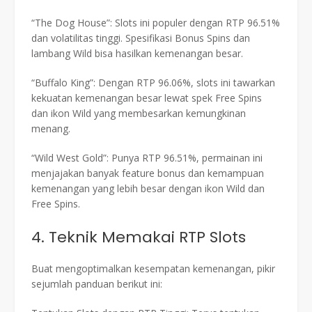
“The Dog House”: Slots ini populer dengan RTP 96.51%
dan volatilitas tinggi. Spesifikasi Bonus Spins dan
lambang Wild bisa hasilkan kemenangan besar.
“Buffalo King”: Dengan RTP 96.06%, slots ini tawarkan
kekuatan kemenangan besar lewat spek Free Spins
dan ikon Wild yang membesarkan kemungkinan
menang.
“Wild West Gold”: Punya RTP 96.51%, permainan ini
menjajakan banyak feature bonus dan kemampuan
kemenangan yang lebih besar dengan ikon Wild dan
Free Spins.
4. Teknik Memakai RTP Slots
Buat mengoptimalkan kesempatan kemenangan, pikir
sejumlah panduan berikut ini: