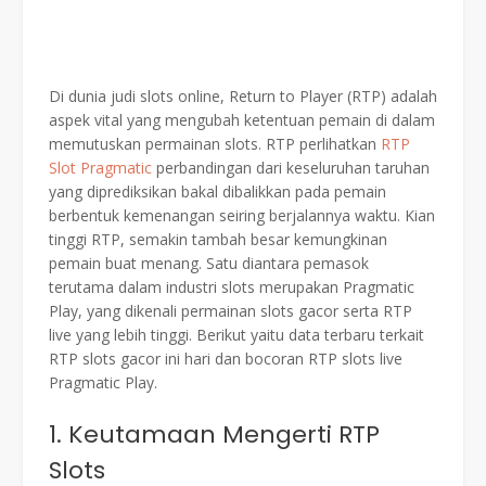
Di dunia judi slots online, Return to Player (RTP) adalah
aspek vital yang mengubah ketentuan pemain di dalam
memutuskan permainan slots. RTP perlihatkan
RTP
Slot Pragmatic
perbandingan dari keseluruhan taruhan
yang diprediksikan bakal dibalikkan pada pemain
berbentuk kemenangan seiring berjalannya waktu. Kian
tinggi RTP, semakin tambah besar kemungkinan
pemain buat menang. Satu diantara pemasok
terutama dalam industri slots merupakan Pragmatic
Play, yang dikenali permainan slots gacor serta RTP
live yang lebih tinggi. Berikut yaitu data terbaru terkait
RTP slots gacor ini hari dan bocoran RTP slots live
Pragmatic Play.
1. Keutamaan Mengerti RTP
Slots