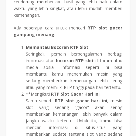
cenderung memberikan hasil yang lebih baik dalam
waktu yang lebih singkat, atau lebih mudah memberi
kemenangan.
Ada beberapa cara untuk mencari
RTP slot gacor
gampang menang
:
Memantau Bocoran RTP Slot
Seringkali, pemain berpengalaman berbagi
informasi atau
bocoran RTP slot
di forum atau
media sosial. Informasi seperti ini bisa
membantu kamu menemukan mesin yang
sedang memberikan kemenangan lebih sering
atau yang memiliki RTP tinggi pada hari tertentu.
**Mengikuti
RTP Slot Gacor Hari Ini
Sama seperti
RTP slot gacor hari ini
, mesin
slot yang sedang “gacor” akan sering
memberikan kemenangan lebih banyak dalam
jangka waktu tertentu. Untuk itu, kamu bisa
mencari informasi di situs-situs yang
memberikan update tentang slot yang sedang