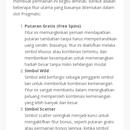
membuat permainan ini begitu diminati. Berikut adalah
beberapa fitur utama yang biasanya ditemukan dalam
slot Pragmatic:
Putaran Gratis (Free Spins)
Fitur ini memungkinkan pemain mendapatkan
putaran tambahan tanpa harus mempertaruhkan
uang sendiri. Biasanya, fitur ini diaktifkan melalui
simbol khusus atau kombinasi tertentu, dan
memberikan kesempatan untuk memenangkan
hadiah besar tanpa risiko kehilangan modal.
Simbol Wild
Simbol wild berfungsi sebagai pengganti simbol
lain untuk membentuk kombinasi kemenangan.
Fitur ini sangat membantu dalam meningkatkan
peluang memperoleh kombinasi kemenangan
yang lebih banyak dan besar.
Simbol Scatter
Simbol scatter seringkali menjadi kunci untuk
mengaktifkan fitur bonus, seperti putaran gratis
atau permainan bonus lainnya. Ketika simbol