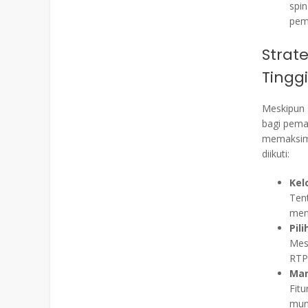
spi
pem
Strat
Tingg
Meskipun 
bagi pema
memaksima
diikuti:
Kel
Ten
men
Pil
Mes
RTP
Man
Fitu
mun