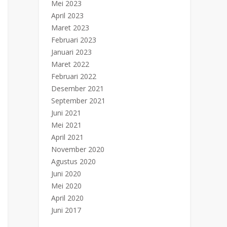
Mei 2023
April 2023
Maret 2023
Februari 2023
Januari 2023
Maret 2022
Februari 2022
Desember 2021
September 2021
Juni 2021
Mei 2021
April 2021
November 2020
Agustus 2020
Juni 2020
Mei 2020
April 2020
Juni 2017