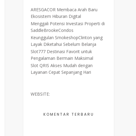
ARESGACOR Membaca Arah Baru
Ekosistem Hiburan Digital
Menggali Potensi Investasi Properti di
SaddleBrookeCondos
Keunggulan SmokeshopClinton yang
Layak Diketahui Sebelum Belanja
Slot777 Destinasi Favorit untuk
Pengalaman Bermain Maksimal
Slot QRIS Akses Mudah dengan
Layanan Cepat Sepanjang Hari
WEBSITE:
KOMENTAR TERBARU