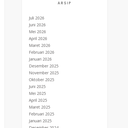
ARSIP
Juli 2026
Juni 2026
Mei 2026
April 2026
Maret 2026
Februari 2026
Januari 2026
Desember 2025
November 2025
Oktober 2025
Juni 2025
Mei 2025
April 2025
Maret 2025
Februari 2025
Januari 2025
Desember 2024