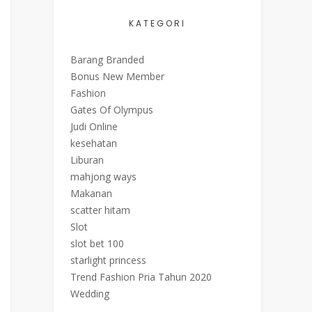
KATEGORI
Barang Branded
Bonus New Member
Fashion
Gates Of Olympus
Judi Online
kesehatan
Liburan
mahjong ways
Makanan
scatter hitam
Slot
slot bet 100
starlight princess
Trend Fashion Pria Tahun 2020
Wedding