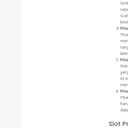
Simb
sepe
sca
keu
Fit
Fit
meni
san
lain
Fit
Beb
yan
ini
men
Fit
Fit
har
dal
Slot 