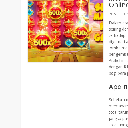
Onlin
POSTED 
Dalam era 
seiring d
terhadap h
digemari a
lomba men
pengembali
Artikel i
dengan RTP
bagi para
Apa I
Sebelum m
memahami
total tar
jangka pa
total uang