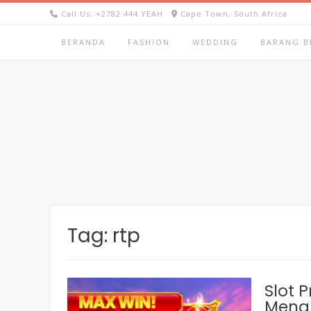
Skip
Call Us: +2782 444 YEAH
Cape Town, South Africa
to
content
BERANDA
FASHION
WEDDING
BARANG B
Tag:
rtp
Slot 
Menar