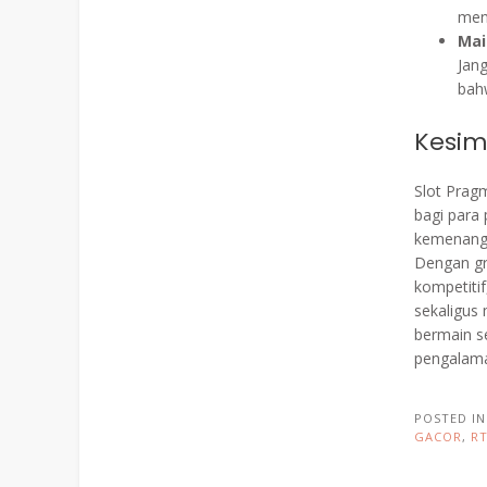
men
Mai
Jan
bah
Kesi
Slot Pragm
bagi para
kemenanga
Dengan gr
kompetiti
sekaligus
bermain s
pengalam
POSTED I
GACOR
,
RT